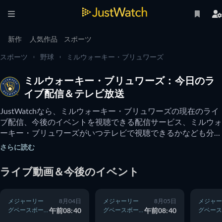
新作
人気作品
スポーツ
スポーツ
野球
ミルウォーキー・ブリュワーズ
ミルウォーキー・ブリュワーズ：今日のラ
イブ配信＆テレビ放送
JustWatchなら、ミルウォーキー・ブリュワーズの現在のライ
ブ配信、今後のイベントを視聴できる配信サービス、ミルウォ
ーキー・ブリュワーズがいつテレビで視聴できるかなども分か
ります。 ミルウォーキー・ブリュワーズ のオンライン動画を
さらに読む
無料で視聴できるオプションがあるかもチェックできます。
ライブ動画＆今後のイベント
メジャーリー
8月04日
メジャーリー
8月05日
メジャー
グベースボー
午前08:40
グベースボー
午前08:40
グベース
ル
ル
ル