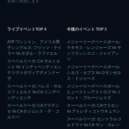
有者に帰属します。
ライブイベントTOP 4
今後のイベント TOP 5
ATP ワシントン、アメリカ男
メジャーリーグベースボール:
子シングルス: フリッツ・テイ
テキサス・レンジャーズ Vs サ
ラー Vs ホダル・ラファエル
ンフランシスコ・ジャイアン
ツ
スーペルリーガ: CA サルミエ
ント Vs インディペンディエン
メジャーリーグベースボール:
テリヴァダヴィアデメンドー
シカゴ・カブス Vs ロサンゼル
ザ
ス・ドジャース
スーペルリーガ: ベレス・サル
メジャーリーグベースボール:
スフィエルド Vs CA インデペ
ヒューストンアストロズ Vs ト
ンディエンテ
ロント・ブルージェイズ
スーペルリーガ: CAプラテン
スーペルリーガ: CAウラカン
セ Vs CAタジェレス・デ・コ
Vs アトレティコトウキュマン
ルドバ
スーペルリーガ: セントラルコ
ルドヴァ Vs CA サン・ロレン