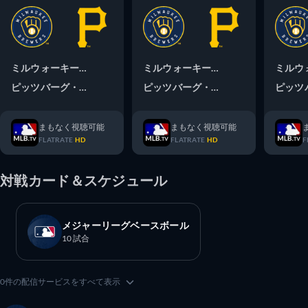
ミルウォーキー・ブリュワーズ
ミルウォーキー・ブリュワーズ
ミルウ
ピッツバーグ・パイレーツ
ピッツバーグ・パイレーツ
ピッツ
まもなく視聴可能
まもなく視聴可能
FLATRATE
HD
FLATRATE
HD
F
対戦カード＆スケジュール
メジャーリーグベースボール
10 試合
0件の配信サービスをすべて表示