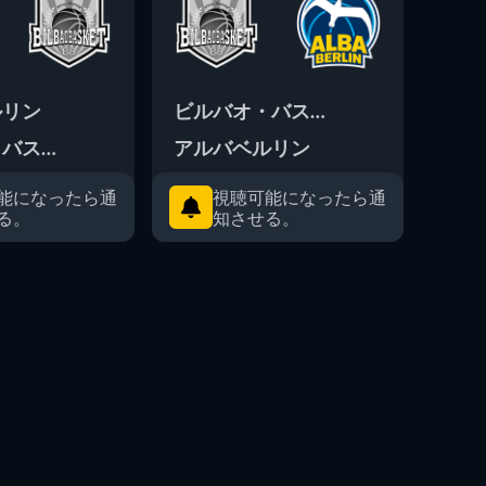
ルリン
ビルバオ・バスケット
KK
・バスケット
アルバベルリン
アル
能になったら通
視聴可能になったら通
る。
知させる。