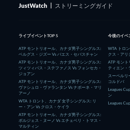
JustWatch
ストリーミングガイド
ライブイベントTOP 5
今後のイベント
ATP モントリオール、カナダ男子シングルス:
WTA トロ
ベルグス・ジズー Vs バエス・セバスチャン
クス・アリシ
ATP モントリオール、カナダ男子シングルス:
ATP モン
ツィツィパス・ステファノス Vs フォンセカ・
ティエン・ラ
ジョアン
スーペルリー
ATP モントリオール、カナダ男子シングルス:
コルドバ
ヴァシュロ・ヴァランタン Vs ナボーネ・マリ
Leagues 
アーノ
ン
WTA トロント、カナダ 女子シングルス: リ
Leagues 
ー・アン Vs クロス・ケイラ
ATP モントリオール、カナダ男子シングルス:
ボルジェス・ヌーノ Vs エチェベリ・トマス・
マルティン