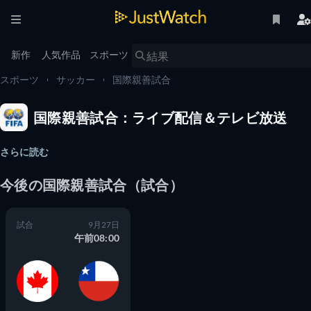
新作
人気作品
スポーツ
スポーツ
サッカー
国際親善試合
国際親善試合：ライブ配信＆テレビ放送
さらに読む
今後の
国際親善試合
（
試合
）
試合
9月27日
午前08:00