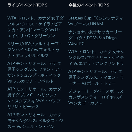
ライブイベントTOP 5
今後のイベント TOP 5
WTA トロント、カナダ 女子ダ
Leagues Cup: FCシンシナティ
ブルス: クロス・ケイラ / ビア
Vs プーマスUNAM
ンカ・アンドレースク Vs U・
ナショナル女子サッカーリー
エイケリ / Q・グリーソン
グ: ゴタムFC Vs San Diego
3.リーガ: SVヴァルトホーフ・
Wave FC
マンハイム07 Vs フォルトゥ
WTA トロント、カナダ 女子シ
ナ・デュッセルドルフ
ングルス: マクナリー・ケイテ
ATP モントリオール、カナダ
ィ Vs エアラ・アレクサンドラ
男子シングルス: ファン・デ・
ATP モントリオール、カナダ
ザンドシュルプ・ボティック
男子シングルス: ティエン・ラ
Vs フルカッチ・フベルト
ーナー Vs ポール・トミー
ATP モントリオール、カナダ
メジャーリーグベースボール:
男子ダブル: C・ハリソン /
カンザスシティ・ロイヤルズ
N・スクプスキ Vs Y・バンブ
Vs シカゴ・カブス
リ / M・ビーナス
ATP モントリオール、カナダ
男子シングルス: ベルグス・ジ
ズー Vs シェルトン・ベン