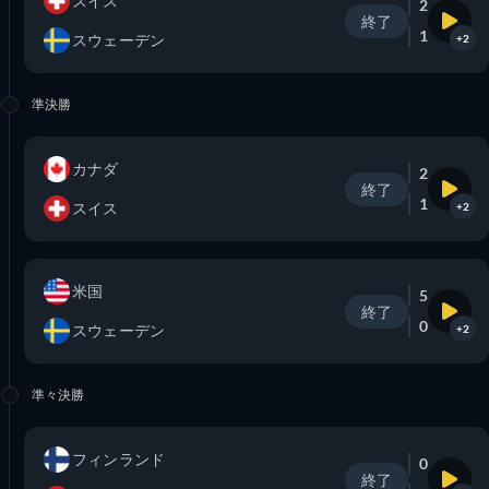
スイス
2
終了
1
スウェーデン
+2
準決勝
カナダ
2
終了
1
スイス
+2
米国
5
終了
0
スウェーデン
+2
準々決勝
フィンランド
0
終了