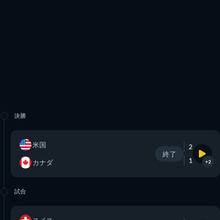
決勝
米国
2
終了
1
カナダ
+2
試合