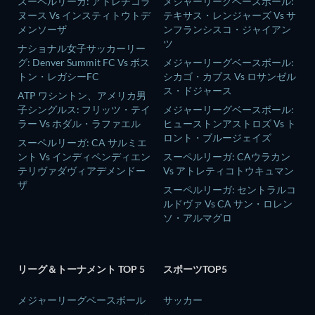
スーペルリーガ: アトレチコラ
メジャーリーグベースボール:
ヌース Vs インスティトウトデ
テキサス・レンジャーズ Vs サ
メンソーザ
ンフランシスコ・ジャイアン
ツ
ナショナル女子サッカーリー
グ: Denver Summit FC Vs ボス
メジャーリーグベースボール:
トン・レガシーFC
シカゴ・カブス Vs ロサンゼル
ス・ドジャース
ATP ワシントン、アメリカ男
子シングルス: フリッツ・テイ
メジャーリーグベースボール:
ラー Vs ホダル・ラファエル
ヒューストンアストロズ Vs ト
ロント・ブルージェイズ
スーペルリーガ: CA サルミエ
ント Vs インディペンディエン
スーペルリーガ: CAウラカン
テリヴァダヴィアデメンドー
Vs アトレティコトウキュマン
ザ
スーペルリーガ: セントラルコ
ルドヴァ Vs CA サン・ロレン
ソ・アルマグロ
リーグ＆トーナメント TOP 5
スポーツTOP5
メジャーリーグベースボール
サッカー