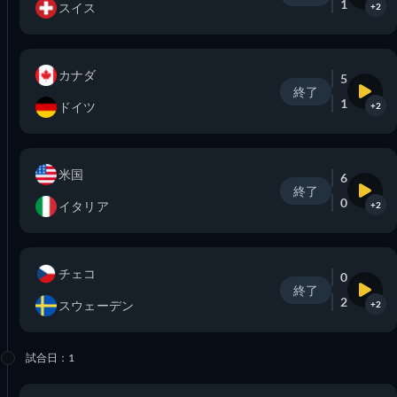
1
スイス
+2
カナダ
5
終了
1
ドイツ
+2
米国
6
終了
0
イタリア
+2
チェコ
0
終了
2
スウェーデン
+2
試合日：1