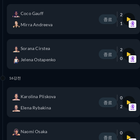
Coco Gauff
2
종료
1
Mirra Andreeva
Sorana Cirstea
2
종료
0
Jelena Ostapenko
16강전
Karolina Pliskova
0
종료
2
Elena Rybakina
Naomi Osaka
0
종료