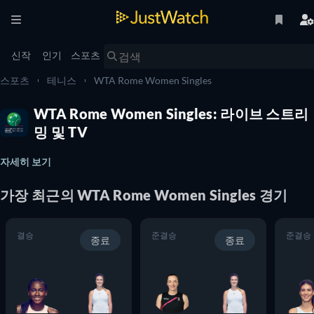
신작
인기
스포츠
스포츠
테니스
WTA Rome Women Singles
WTA Rome Women Singles: 라이브 스트리
밍 및 TV
자세히 보기
가장 최근의
WTA Rome Women Singles
경기
결승
준결승
준결승
종료
종료