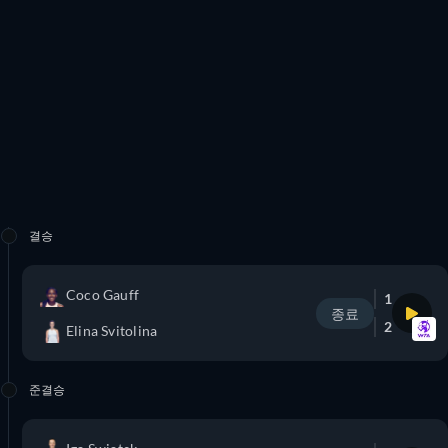
결승
Coco Gauff
1
종료
2
Elina Svitolina
준결승