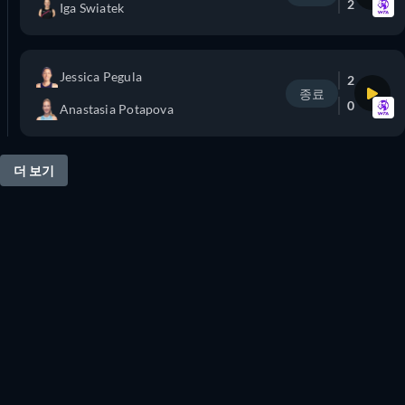
2
Iga Swiatek
Jessica Pegula
2
종료
0
Anastasia Potapova
더 보기