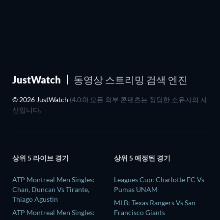
JustWatch
동영상 스트리밍 검색 엔진
© 2026 JustWatch
(4.0.0) 모든 외부 콘텐츠는 정당한 소유자의 자
산입니다.
상위 5 라이브 경기
상위 5 예정된 경기
ATP Montreal Men Singles:
Leagues Cup: Charlotte FC Vs
Chan, Duncan Vs Tirante,
Pumas UNAM
Thiago Agustin
MLB: Texas Rangers Vs San
ATP Montreal Men Singles:
Francisco Giants