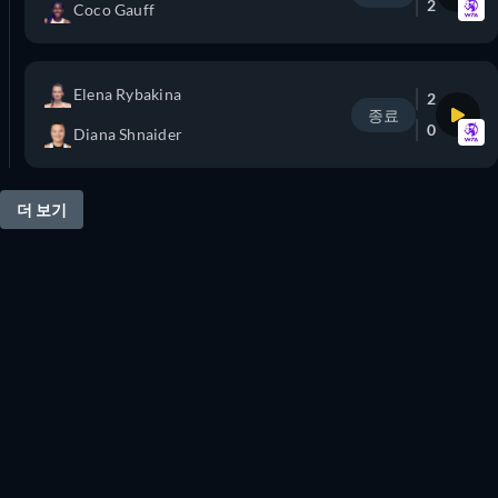
2
Coco Gauff
Elena Rybakina
2
종료
0
Diana Shnaider
더 보기