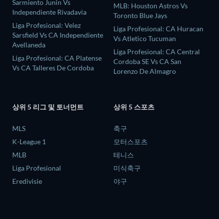
Sarmiento Junin Vs
MLB: Houston Astros Vs
Independiente Rivadavia
Toronto Blue Jays
Liga Profesional: Velez
Liga Profesional: CA Huracan
Sarsfield Vs CA Independiente
Vs Atletico Tucuman
Avellaneda
Liga Profesional: CA Central
Liga Profesional: CA Platense
Cordoba SE Vs CA San
Vs CA Talleres De Cordoba
Lorenzo De Almagro
상위 5 리그 및 토너먼트
상위 5 스포츠
MLS
축구
K-League 1
모터스포츠
MLB
테니스
Liga Profesional
미식축구
Eredivisie
야구