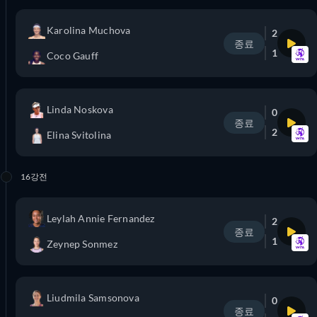
Karolina Muchova
2
종료
1
Coco Gauff
Linda Noskova
0
종료
2
Elina Svitolina
16강전
Leylah Annie Fernandez
2
종료
1
Zeynep Sonmez
Liudmila Samsonova
0
종료