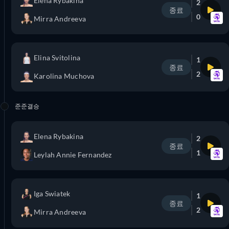
Elena Rybakina
2
종료
0
Mirra Andreeva
Elina Svitolina
1
종료
2
Karolina Muchova
준준결승
Elena Rybakina
2
종료
1
Leylah Annie Fernandez
Iga Swiatek
1
종료
2
Mirra Andreeva