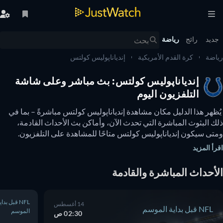
يد
رائج
رياضة
ضة
كرة القدم الأمريكية
إندياناپوليس كولتس
إندياناپوليس كولتس: بث مباشر وعلى شاشة
التلفزيون اليوم
 يُظهر هذا الدليل مكان مشاهدة إندياناپوليس كولتس مباشرةً – بما في 
ذلك البثوث المباشرة التي تحدث الآن، وأماكن بث الأحداث القادمة، 
ومتى سيكون إندياناپوليس كولتس متاحًا للمشاهدة على التلفزيون. 
يمكنك أيضًا معرفة ما إذا كانت هناك خيارات لمشاهدة إندياناپوليس 
أ المزيد
تس عبر الإنترنت مجانًا. 
أحداث المباشرة والقادمة
NFL قبل بداية
14 أغسطس
NFL قبل بداية الموسم
الموسم
02:30 ص