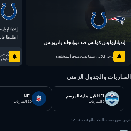
إندياناپوليس
اطلنطا فالك
إندياناپوليس كولتس ضد نيوإنجلند پاتريوتس
يُرجى إبلا
يُرجى إبلاغي عندما يصبح متوفراً للمشاهدة.
متوفراً ل
مباريات والجدول الزمني
NFL قبل بداية الموسم
NFL
3 المباريات
10 المباريات
 جميع خدمات البث البالغ عددها 0