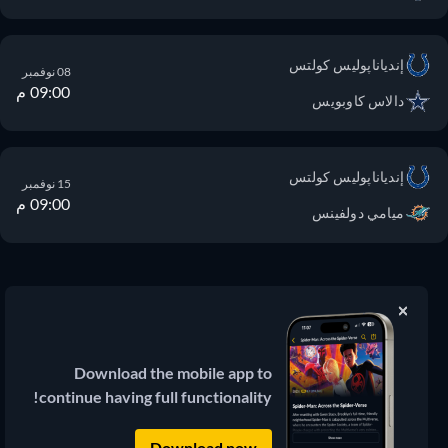
إندياناپوليس كولتس
08 نوفمبر
09:00 م
دالاس كاوبويس
إندياناپوليس كولتس
15 نوفمبر
09:00 م
ميامي دولفينس
JustWatch
دليل بث الأفلام والمسلسلات
Download the mobile app to
continue having full functionality!
© 2026 JustWatch
(3.13.0) جميع المحتويات الخارجية تظل ملكاً
لمالكها الشرعي.
Download now