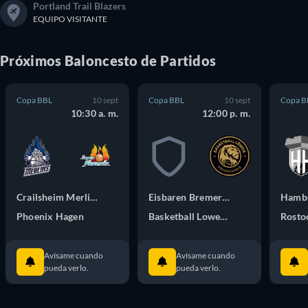
Portland Trail Blazers
EQUIPO VISITANTE
Próximos
Baloncesto
de
Partidos
Copa BBL
10 sept
Copa BBL
10 sept
Copa B
10:30 a. m.
12:00 p. m.
Crailsheim Merlins
Eisbaren Bremerhaven
Hambu
Phoenix Hagen
Basketball Lowen Braunschweig
Avísame cuando
Avísame cuando
pueda verlo.
pueda verlo.