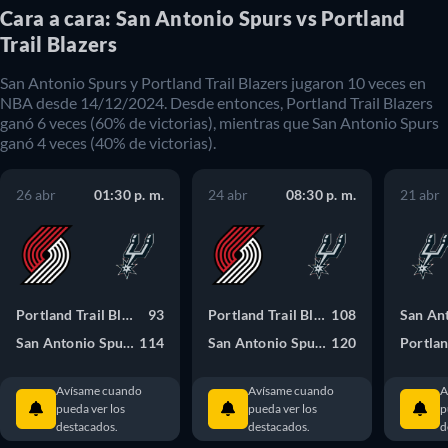
Cara a cara: San Antonio Spurs vs Portland
Trail Blazers
San Antonio Spurs
y
Portland Trail Blazers
jugaron
10
veces en
NBA
desde
14/12/2024
. Desde entonces,
Portland Trail Blazers
ganó
6
veces (
60
% de victorias), mientras que
San Antonio Spurs
ganó
4
veces (
40
% de victorias).
26 abr
01:30 p. m.
24 abr
08:30 p. m.
21 abr
Portland Trail Blazers
93
Portland Trail Blazers
108
San Antonio Spurs
114
San Antonio Spurs
120
Avísame cuando
Avísame cuando
A
pueda ver los
pueda ver los
p
destacados.
destacados.
d