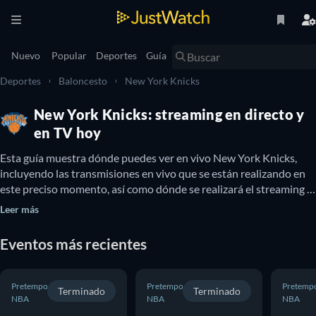
Nuevo
Popular
Deportes
Guía
Deportes
Baloncesto
New York Knicks
New York Knicks: streaming en directo y
en TV hoy
Esta guía muestra dónde puedes ver en vivo New York Knicks, 
incluyendo las transmisiones en vivo que se están realizando en 
este preciso momento, así como dónde se realizará el streaming 
de los próximos eventos y cuándo New York Knicks estará 
Leer más
disponible para verse en televisión. También puedes buscar si hay 
opciones para ver New York Knicks en línea de forma gratuita.
Eventos más recientes
Pretemporada
Pretemporada
Pretemp
Terminado
Terminado
NBA
NBA
NBA