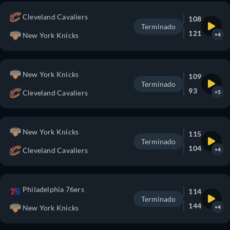
Cleveland Cavaliers
108
Terminado
121
New York Knicks
+4
New York Knicks
109
Terminado
93
Cleveland Cavaliers
+5
New York Knicks
115
Terminado
104
Cleveland Cavaliers
+4
Philadelphia 76ers
114
Terminado
144
New York Knicks
+4