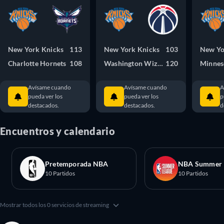
New York Knicks
113
New York Knicks
103
New Yo
Charlotte Hornets
108
Washington Wizards
120
Minnes
Avísame cuando
Avísame cuando
A
pueda ver los
pueda ver los
p
destacados.
destacados.
d
Encuentros y calendario
Pretemporada NBA
NBA Summer 
10 Partidos
10 Partidos
Mostrar todos los 0 servicios de streaming