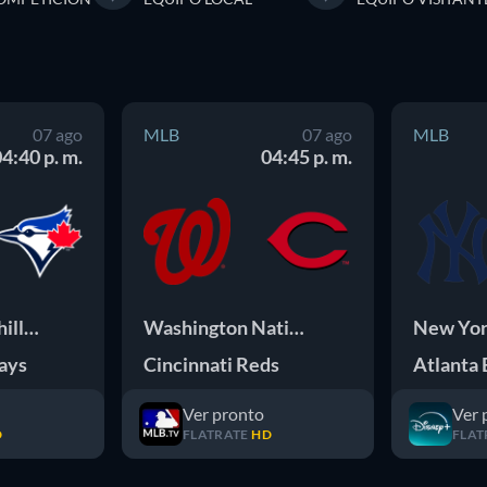
07 ago
MLB
07 ago
MLB
4:40 p. m.
04:45 p. m.
Philadelphia Phillies
Washington Nationals
New Yor
Jays
Cincinnati Reds
Atlanta 
Ver pronto
Ver 
D
FLATRATE
HD
FLAT