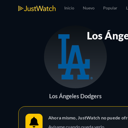
Inicio
Nuevo
Popular
L
Los Ánge
Los Ángeles Dodgers
Ahora mismo, JustWatch no puede ofr
Avísame cuando pueda verlo.