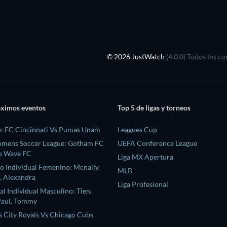
© 2026 JustWatch
(4.0.0) Todos los c
óximos eventos
Top 5 de ligas y torneos
: FC Cincinnati Vs Pumas Unam
Leagues Cup
omens Soccer League: Gotham FC
UEFA Conference League
o Wave FC
Liga MX Apertura
 Individual Femenino: Mcnally,
MLB
a, Alexandra
Liga Profesional
l Individual Masculino: Tien,
Paul, Tommy
 City Royals Vs Chicago Cubs