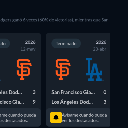
odgers
ganó
6
veces (
60
% de victorias), mientras que
San
2026
2026
ado
Terminado
12-may
23-abr
Los Ángeles Dodgers
3
San Francisco Giants
0
San Francisco Giants
9
Los Ángeles Dodgers
3
ame cuando pueda
Avísame cuando pueda
los destacados.
ver los destacados.