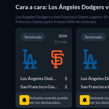
Cara a cara: Los Ángeles Dodgers v
Los Ángeles Dodgers
y
San Francisco Giants
jugaron
10
Francisco Giants
ganó
4
veces (
40
% de victorias).
2026
Terminado
Terminado
15-may
Los Ángeles Dodgers
5
San Francisco Giants
2
Avísame cuando pueda
Avísame cu
ver los destacados.
ver los des