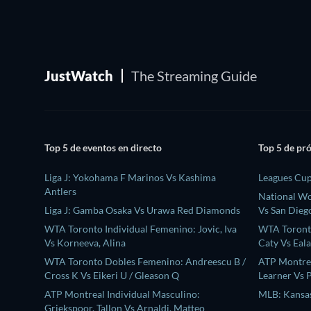
JustWatch
The Streaming Guide
Top 5 de eventos en directo
Top 5 de pr
Liga J: Yokohama F Marinos Vs Kashima
Leagues Cup
Antlers
National W
Liga J: Gamba Osaka Vs Urawa Red Diamonds
Vs San Dieg
WTA Toronto Individual Femenino: Jovic, Iva
WTA Toronto
Vs Korneeva, Alina
Caty Vs Eal
WTA Toronto Dobles Femenino: Andreescu B /
ATP Montrea
Cross K Vs Eikeri U / Gleason Q
Learner Vs 
ATP Montreal Individual Masculino:
MLB: Kansas
Griekspoor, Tallon Vs Arnaldi, Matteo