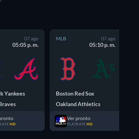
07 ago
MLB
07 ago
M
05:05 p. m.
05:10 p. m.
k Yankees
Boston Red Sox
Mi
Braves
Oakland Athletics
Lo
pronto
Ver pronto
RATE
HD
FLATRATE
HD