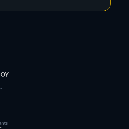
HOY
..
ants
E