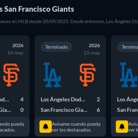
s San Francisco Giants
veces en
MLB
desde
20/09/2025
. Desde entonces,
Los Ángeles D
2026
2026
Terminado
Termin
14-may
13-may
Los Ángeles Dodgers
4
Los Ángeles Dodgers
2
San Francisco Giants
0
San Francisco Giants
6
ando pueda
Avísame cuando pueda
Avís
tacados.
ver los destacados.
ver 