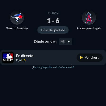
10 may.
1 - 6
Toronto Blue Jays
Los Angeles Angels
Final del partido
Dónde verlo en
🇲🇽
En directo
Ver ahora
Fijo
HD
¿Hay algún problema? ¡Cuéntanoslo!