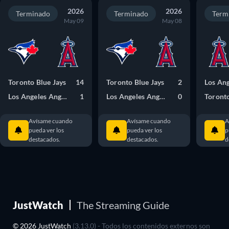
2026
2026
Terminado
Terminado
Term
May 09
May 08
Toronto Blue Jays
14
Toronto Blue Jays
2
Los Angeles Angels
1
Los Angeles Angels
0
Toronto
Avísame cuando
Avísame cuando
A
pueda ver los
pueda ver los
p
destacados.
destacados.
d
JustWatch
The Streaming Guide
© 2026 JustWatch
(3.13.0) - Todos los contenidos externos son