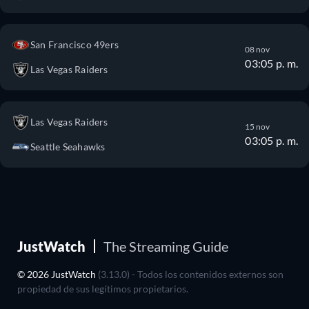
San Francisco 49ers
08 nov
03:05 p. m.
Las Vegas Raiders
Las Vegas Raiders
15 nov
03:05 p. m.
Seattle Seahawks
JustWatch
The Streaming Guide
© 2026 JustWatch
(3.13.0) - Todos los contenidos externos son
propiedad de sus legítimos propietarios.