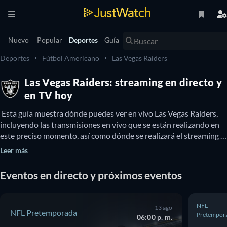
Nuevo
Popular
Deportes
Guía
Deportes
Fútbol Americano
Las Vegas Raiders
Las Vegas Raiders: streaming en directo y
en TV hoy
 Esta guía muestra dónde puedes ver en vivo Las Vegas Raiders, 
incluyendo las transmisiones en vivo que se están realizando en 
este preciso momento, así como dónde se realizará el streaming 
de los próximos eventos y cuándo Las Vegas Raiders estará 
Leer más
disponible para verse en televisión. También puedes buscar si hay 
opciones para ver Las Vegas Raiders en línea de forma gratuita. 
Eventos en directo y próximos eventos
NFL
13 ago
NFL Pretemporada
Pretempor
06:00 p. m.