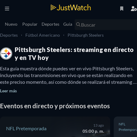
Nuevo
Popular
Deportes
Guía
Deportes
Fútbol Americano
Pittsburgh Steelers
Pittsburgh Steelers: streaming en directo
y en TV hoy
Esta guía muestra dónde puedes ver en vivo Pittsburgh Steelers, 
incluyendo las transmisiones en vivo que se están realizando en 
este preciso momento, así como dónde se realizará el streaming 
de los próximos eventos y cuándo Pittsburgh Steelers estará 
Leer más
disponible para verse en televisión. También puedes buscar si hay 
opciones para ver Pittsburgh Steelers en línea de forma gratuita.
Eventos en directo y próximos eventos
NFL
13 ago
NFL Pretemporada
Pretempor
05:00 p. m.