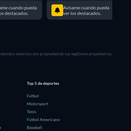
ame cuando pueda
Avísame cuando pueda
los destacados.
ver los destacados.
ontenidos externos son propiedad de sus legítimos propietarios.
Top 5 de deportes
Fútbol
Motorsport
Tenis
Fútbol Americano
o
Baseball