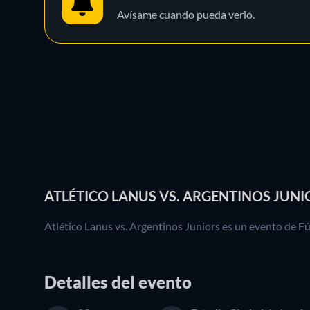
Avísame cuando pueda verlo.
ATLÉTICO LANUS VS. ARGENTINOS JUNI
Atlético Lanus vs. Argentinos Juniors es un evento de Fút
Detalles del evento