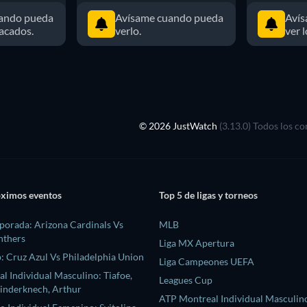
ando pueda
Avísame cuando pueda
Avís
tacados.
verlo.
ver 
© 2026 JustWatch
(3.13.0) Todos los c
óximos eventos
Top 5 de ligas y torneos
orada: Arizona Cardinals Vs
MLB
nthers
Liga MX Apertura
: Cruz Azul Vs Philadelphia Union
Liga Campeones UEFA
l Individual Masculino: Tiafoe,
Leagues Cup
Rinderknech, Arthur
ATP Montreal Individual Masculin