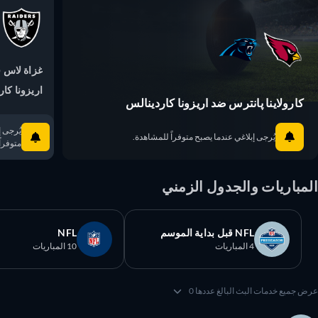
غزاة لاس في
اريزونا كاردي
كارولاينا پانترس ضد اريزونا كاردينالس
يُرجى إبلا
يُرجى إبلاغي عندما يصبح متوفراً للمشاهدة.
متوفراً ل
مباريات والجدول الزمني
NFL قبل بداية الموسم
NFL
4 المباريات
10 المباريات
 جميع خدمات البث البالغ عددها 0