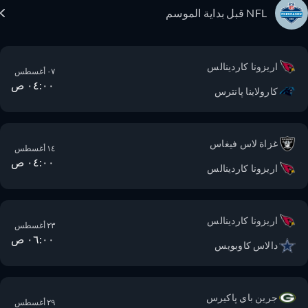
NFL قبل بداية الموسم
اريزونا كاردينالس
٠٧ أغسطس
٠٤:٠٠ ص
كارولاينا پانترس
غزاة لاس فيغاس
١٤ أغسطس
٠٤:٠٠ ص
اريزونا كاردينالس
اريزونا كاردينالس
٢٣ أغسطس
٠٦:٠٠ ص
دالاس كاوبويس
جرين باي پاكيرس
٢٩ أغسطس