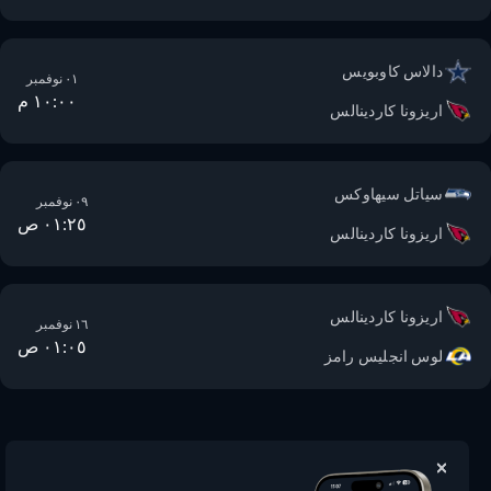
دالاس كاوبويس
٠١ نوفمبر
١٠:٠٠ م
اريزونا كاردينالس
سياتل سيهاوكس
٠٩ نوفمبر
٠١:٢٥ ص
اريزونا كاردينالس
اريزونا كاردينالس
١٦ نوفمبر
٠١:٠٥ ص
لوس انجليس رامز