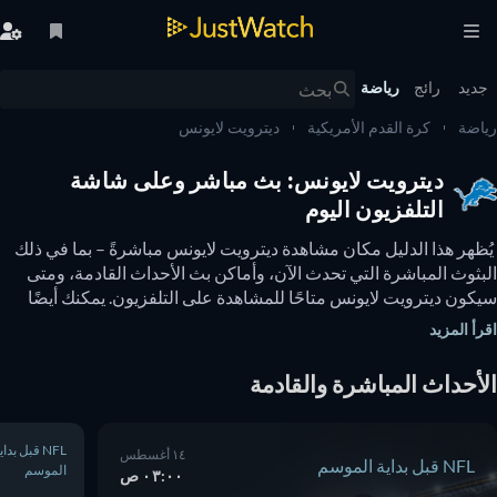
يد
رائج
رياضة
ضة
كرة القدم الأمريكية
ديترويت لايونس
ديترويت لايونس: بث مباشر وعلى شاشة
التلفزيون اليوم
 يُظهر هذا الدليل مكان مشاهدة ديترويت لايونس مباشرةً – بما في ذلك 
البثوث المباشرة التي تحدث الآن، وأماكن بث الأحداث القادمة، ومتى 
سيكون ديترويت لايونس متاحًا للمشاهدة على التلفزيون. يمكنك أيضًا 
معرفة ما إذا كانت هناك خيارات لمشاهدة ديترويت لايونس عبر الإنترنت 
أ المزيد
ًا. 
أحداث المباشرة والقادمة
NFL قبل بداية
١٤ أغسطس
NFL قبل بداية الموسم
الموسم
٠٣:٠٠ ص