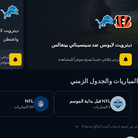
ديترويت لايو
واشنطن
ديترويت لايونس ضد سينسيناتي بينغالس
يُرجى إبلا
يُرجى إبلاغي عندما يصبح متوفراً للمشاهدة.
متوفراً ل
مباريات والجدول الزمني
NFL قبل بداية الموسم
NFL
3 المباريات
10 المباريات
 جميع خدمات البث البالغ عددها 0