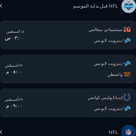
NFL قبل بداية الموسم
سينسيناتي بينغالس
١٤ أغسطس
٠٣:٠٠ ص
ديترويت لايونس
ديترويت لايونس
٢٢ أغسطس
٠٨:٠٠ م
واشنطن
إندياناپوليس كولتس
٢٩ أغسطس
٠٩:٠٠ م
ديترويت لايونس
NFL