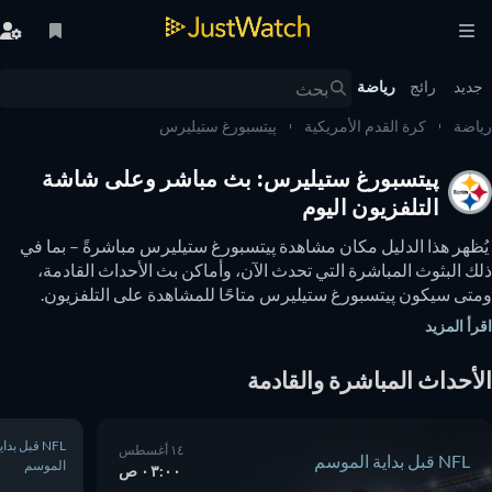
يد
رائج
رياضة
ضة
كرة القدم الأمريكية
پيتسبورغ ستيليرس
پيتسبورغ ستيليرس: بث مباشر وعلى شاشة
التلفزيون اليوم
 يُظهر هذا الدليل مكان مشاهدة پيتسبورغ ستيليرس مباشرةً – بما في 
ذلك البثوث المباشرة التي تحدث الآن، وأماكن بث الأحداث القادمة، 
ومتى سيكون پيتسبورغ ستيليرس متاحًا للمشاهدة على التلفزيون. 
يمكنك أيضًا معرفة ما إذا كانت هناك خيارات لمشاهدة پيتسبورغ 
أ المزيد
ليرس عبر الإنترنت مجانًا. 
أحداث المباشرة والقادمة
NFL قبل بداية
١٤ أغسطس
NFL قبل بداية الموسم
الموسم
٠٣:٠٠ ص