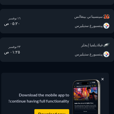
سينسيناتي بينغالس
١٦ نوفمبر
٠٥:٢٠ ص
پيتسبورغ ستيليرس
فيلاديلفيا إيجلز
٢٣ نوفمبر
٠١:٢٥ ص
پيتسبورغ ستيليرس
JustWatch
دليل بث الأفلام والمسلسلات
Download the mobile app to
continue having full functionality!
© 2026 JustWatch
(3.13.0) جميع المحتويات الخارجية تظل ملكاً
لمالكها الشرعي.
Download now