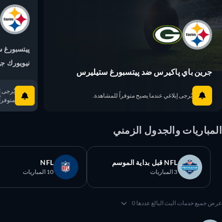
پيتسبورغ ست
نيويورك جيت
جرين باي پاكيرس ضد پيتسبورغ ستيليرس
يُرجى إبلا
يُرجى إبلاغي عندما يصبح متوفراً للمشاهدة.
متوفراً ل
مباريات والجدول الزمني
NFL قبل بداية الموسم
NFL
3 المباريات
10 المباريات
 جميع خدمات البث البالغ عددها 0