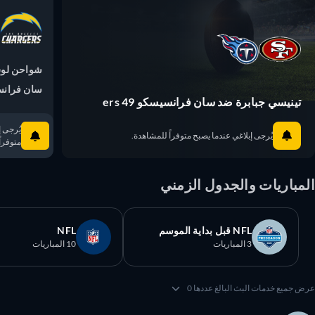
شواحن لوس 
سان فرانسيسكو 9
تينيسي جبابرة ضد سان فرانسيسكو 49 ers
يُرجى إبلا
يُرجى إبلاغي عندما يصبح متوفراً للمشاهدة.
متوفراً ل
مباريات والجدول الزمني
NFL قبل بداية الموسم
NFL
3 المباريات
10 المباريات
 جميع خدمات البث البالغ عددها 0