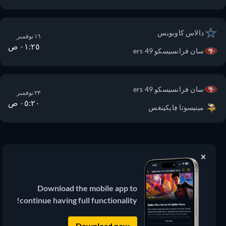
دالاس كاوبويس
١٦ نوفمبر
٠١:٢٥ ص
سان فرانسيسكو 49 ers
سان فرانسيسكو 49 ers
٢٣ نوفمبر
٠٥:٢٠ ص
مينيسوتا ڢايكينغس
JustWatch
دليل بث الأفلام والمسلسلات
Download the mobile app to
continue having full functionality!
© 2026 JustWatch
(3.13.0) جميع المحتويات الخارجية تظل ملكاً
لمالكها الشرعي.
Download now