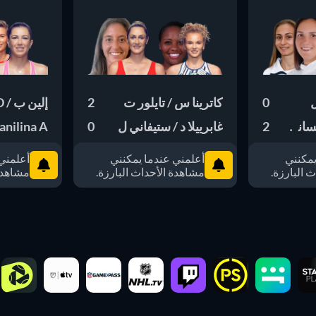
ل
0
كاترينا س / تايلور ت
2
إلين ب / Schuurs D
2
غابرييلا د / ستيفاني ل
0
Danilina A / ألكساند
يمكنني
أعلمني عندما يمكنني
أعلمني
 البارزة.
مشاهدة الأحداث البارزة.
مشاهدة 