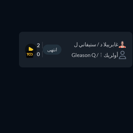
غابرييلا د / ستيفاني ل
2
انتهى
0
أولريك ٱ / Gleason Q