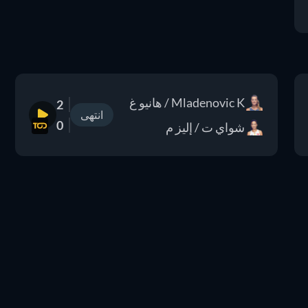
Mladenovic K / هانيو غ
2
انتهى
0
شواي ت / إليز م