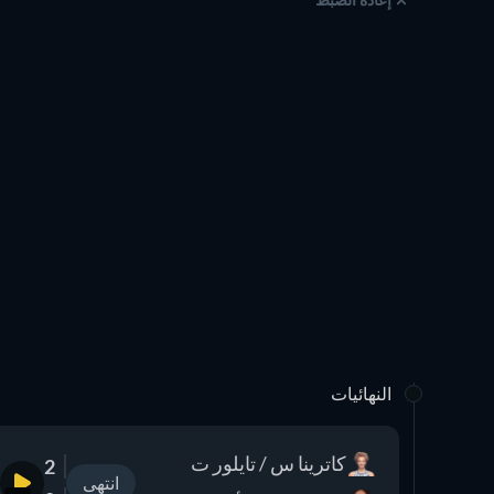
النهائيات
كاترينا س / تايلور ت
2
انتهى