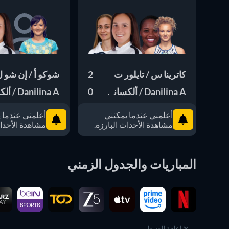
كاترينا س / تايلور ت
2
شوكو أ / إن شو 
Danilina A / ألكساندرا ك
0
Danilina A / ألكساندرا ك
أعلمني عندما يمكنني
أعلمني عندما 
مشاهدة الأحداث البارزة.
مشاهدة الأحداث
المباريات والجدول الزمني
إعادة الضبط