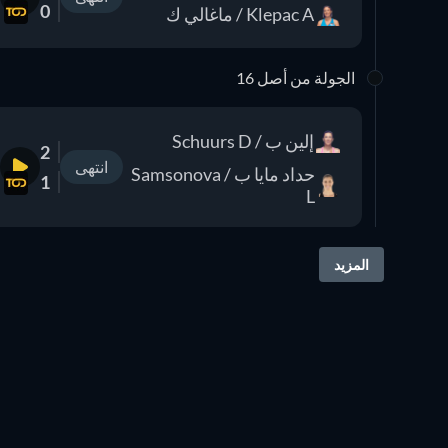
0
Klepac A / ماغالي ك
الجولة من أصل 16
إلين ب / Schuurs D
2
انتهى
حداد مايا ب / Samsonova
1
L
المزيد