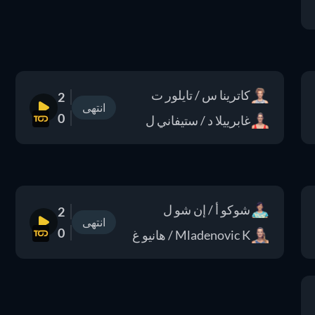
كاترينا س / تايلور ت
2
انتهى
0
غابرييلا د / ستيفاني ل
شوكو أ / إن شو ل
2
انتهى
0
Mladenovic K / هانيو غ