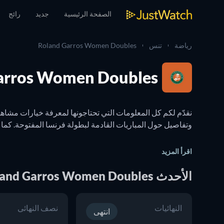
الصفحة الرئيسية
جديد
رائج
رياضة
تنس
Roland Garros Women Doubles
Roland Garros Women Doubles: مباشر
اقرأ المزيد
الأحدث Roland Garros Women Doubles المباريات
النهائيات
نصف النهائي
القنوات التي تَعرض هذه البطولة على التلفزيون، لن تفوتكم أي مباراة م
انتهى