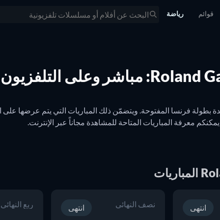
قوائم
رياضة
 وعلى التلفزيون
نصف النهائي
ربع النهائي
ع JustWatch.
انتهى
انتهى