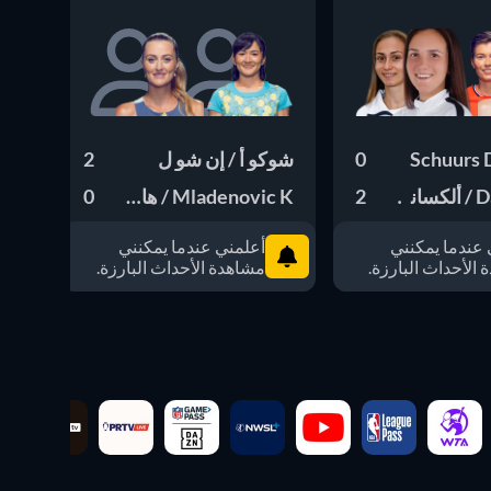
0
شوكو أ / إن شو ل
2
غاب
را ك
2
Mladenovic K / هانيو غ
0
فيرا ز /
 عندما يمكنني
أعلمني عندما يمكنني
الأحداث البارزة.
مشاهدة الأحداث البارزة.