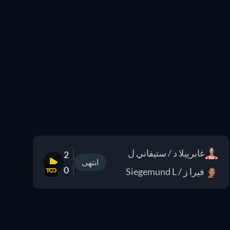
غابرييلا د / ستيفاني ل
2
انتهى
0
فيرا ز / Siegemund L