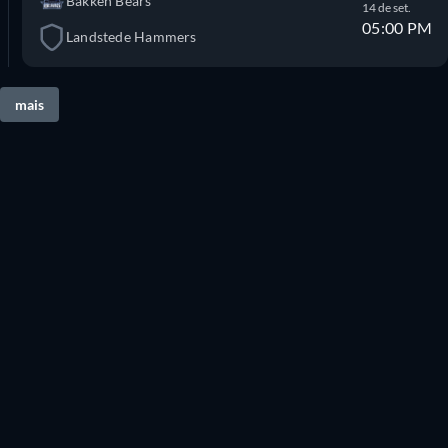
Bakken Bears
14 de set.
05:00 PM
Landstede Hammers
mais