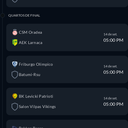
QUARTOS DE FINAL
CSM Oradea
14 de set.
05:00 PM
AEK Larnaca
Friburgo Olímpico
14 de set.
05:00 PM
Batumi-Rsu
BK Levicki Patrioti
14 de set.
05:00 PM
Salon Vilpas Vikings