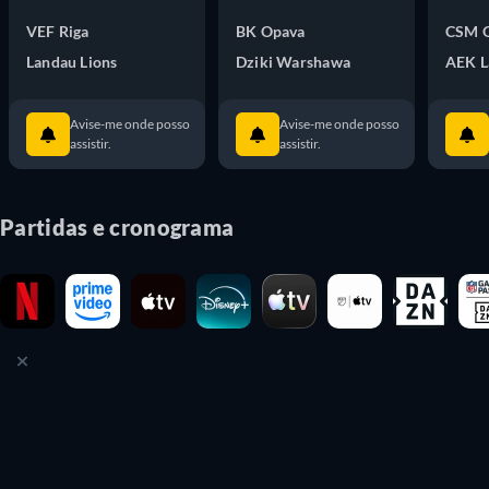
VEF Riga
BK Opava
CSM 
Landau Lions
Dziki Warshawa
AEK L
Avise-me onde posso
Avise-me onde posso
assistir.
assistir.
Partidas e cronograma