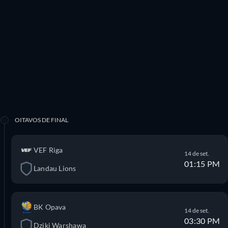
OITAVOS DE FINAL
VEF Riga
14 de set.
01:15 PM
Landau Lions
BK Opava
14 de set.
03:30 PM
Dziki Warshawa