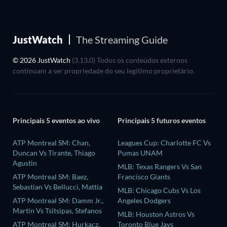
JustWatch
The Streaming Guide
© 2026 JustWatch
(3.13.0) Todos os conteúdos externos
continuam a ser propriedade do seu legítimo proprietário.
Principais 5 eventos ao vivo
Principais 5 futuros eventos
ATP Montreal SM: Chan,
Leagues Cup: Charlotte FC Vs
Duncan Vs Tirante, Thiago
Pumas UNAM
Agustin
MLB: Texas Rangers Vs San
ATP Montreal SM: Baez,
Francisco Giants
Sebastian Vs Bellucci, Mattia
MLB: Chicago Cubs Vs Los
ATP Montreal SM: Damm Jr.,
Angeles Dodgers
Martin Vs Tsitsipas, Stefanos
MLB: Houston Astros Vs
ATP Montreal SM: Hurkacz,
Toronto Blue Jays