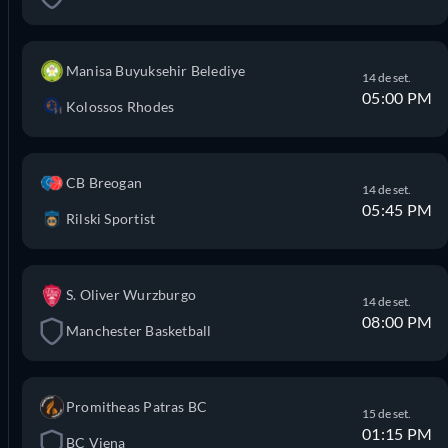
Manisa Buyuksehir Belediye
14 de set.
05:00 PM
Kolossos Rhodes
CB Breogan
14 de set.
05:45 PM
Rilski Sportist
S. Oliver Wurzburgo
14 de set.
08:00 PM
Manchester Basketball
Promitheas Patras BC
15 de set.
01:15 PM
BC Viena