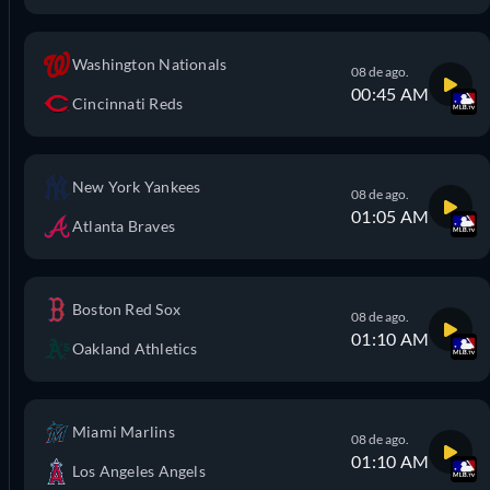
Washington Nationals
08 de ago.
00:45 AM
Cincinnati Reds
New York Yankees
08 de ago.
01:05 AM
Atlanta Braves
Boston Red Sox
08 de ago.
01:10 AM
Oakland Athletics
Miami Marlins
08 de ago.
01:10 AM
Los Angeles Angels