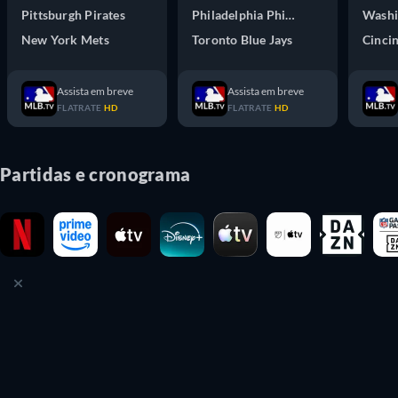
Pittsburgh Pirates
Philadelphia Phillies
Washi
New York Mets
Toronto Blue Jays
Cinci
Assista em breve
Assista em breve
FLATRATE
HD
FLATRATE
HD
Partidas e cronograma