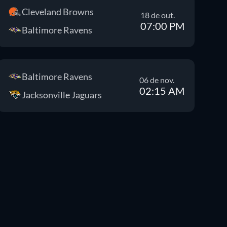
Cleveland Browns
18 de out.
07:00 PM
Baltimore Ravens
Baltimore Ravens
06 de nov.
02:15 AM
Jacksonville Jaguars