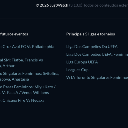
© 2026 JustWatch
(3.13.0) Todos os conteúdos exte
 futuros eventos
Principais 5 ligas e torneios
: Cruz Azul FC Vs Philadelphia
Liga Dos Campeões Da UEFA
Liga Dos Campeões UEFA, Femini
l SM: Tiafoe, Francis Vs
Liga Europa UEFA
, Arthur
Leagues Cup
 Singulares Femininos: Svitolina,
WTA Toronto Singulares Feminino
apova, Anastasia
 Pares Femininos: Miyu Kato /
 Vs Eala A / Venus Williams
: Chicago Fire Vs Necaxa