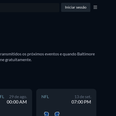
Iniciar sessão
 transmitidos os próximos eventos e quando Baltimore 
Ravens estará disponível para assistir na TV. Você também pode descobrir se há opções para assistir Baltimore Ravens online gratuitamente. 
FL
29 de ago.
NFL
13 de set.
NFL
00:00 AM
07:00 PM