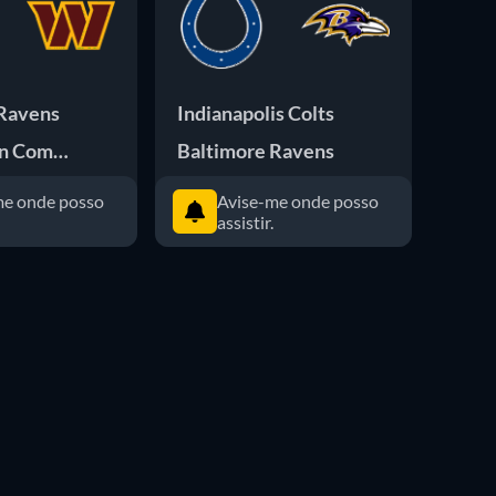
 Ravens
Indianapolis Colts
Balt
n Commanders
Baltimore Ravens
New 
me onde posso
Avise-me onde posso
assistir.