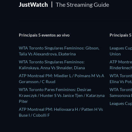
JustWatch
The Streaming Guide
Principais 5 eventos ao vivo
Principais 5
WTA Toronto Singulares Femininos: Gibson,
Leagues Cup
Talia Vs Alexandrova, Ekaterina
Union
WTA Toronto Singulares Femininos:
ATP Montrea
Kalinskaya, Anna Vs Shnaider, Diana
Rinderknech
ATP Montreal PM: Miedler L / Polmans M Vs A
WTA Toronto
Goransson / C Ruud
Elina Vs Pot
WTA Toronto Pares Femininos: Desirae
WTA Toronto
Krawczyk / Hunter S Vs Janice Tjen / Katarzyna
Samsonova L
Piter
Leagues Cup
ATP Montreal PM: Heliovaara H / Patten H Vs
Buse I / Cobolli F