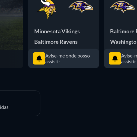
Minnesota Vikings
Baltimore
Baltimore Ravens
Washingto
Avise-me onde posso
Avise-
assistir.
assistir.
idas