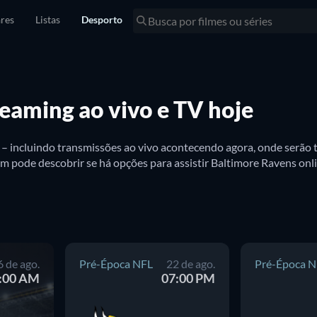
res
Listas
Desporto
eaming ao vivo e TV hoje
o – incluindo transmissões ao vivo acontecendo agora, onde serão
6 de ago.
Pré-Época NFL
22 de ago.
Pré-Época N
:00 AM
07:00 PM