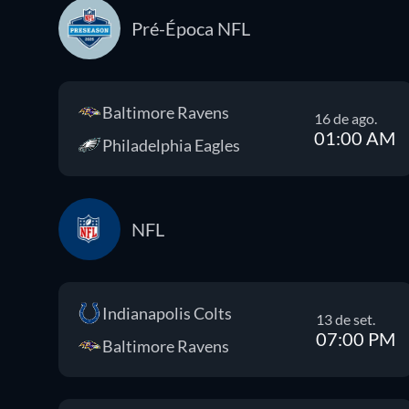
Pré-Época NFL
Baltimore Ravens
16 de ago.
01:00 AM
Philadelphia Eagles
NFL
Indianapolis Colts
13 de set.
07:00 PM
Baltimore Ravens