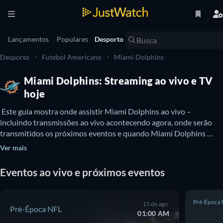
Lançamentos
Populares
Desporto
Desporto
Futebol Americano
Miami Dolphins
Miami Dolphins: Streaming ao vivo e TV
hoje
 Este guia mostra onde assistir Miami Dolphins ao vivo – 
incluindo transmissões ao vivo acontecendo agora, onde serão 
transmitidos os próximos eventos e quando Miami Dolphins 
estará disponível para assistir na TV. Você também pode 
Ver mais
descobrir se há opções para assistir Miami Dolphins online 
gratuitamente. 
Eventos ao vivo e próximos eventos
Pré-Época
15 de ago.
Pré-Época NFL
01:00 AM