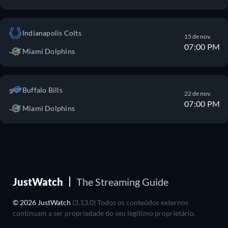
Indianapolis Colts
15 de nov.
07:00 PM
Miami Dolphins
Buffalo Bills
22 de nov.
07:00 PM
Miami Dolphins
JustWatch
The Streaming Guide
© 2026 JustWatch
(3.13.0) Todos os conteúdos externos
continuam a ser propriedade do seu legítimo proprietário.