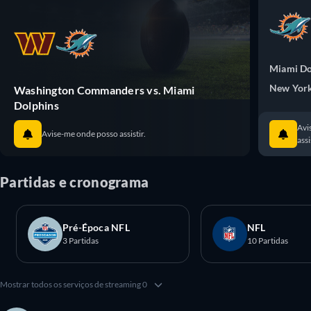
Miami Do
New York
Washington Commanders vs. Miami
Dolphins
Avi
Avise-me onde posso assistir.
assi
Partidas e cronograma
Pré-Época NFL
NFL
3 Partidas
10 Partidas
Mostrar todos os serviços de streaming 0