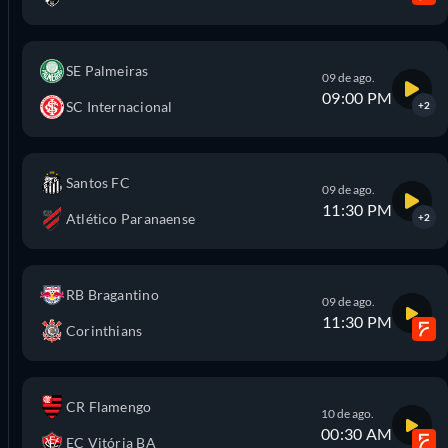
SE Palmeiras
09 de ago.
09:00 PM
SC Internacional
+2
Santos FC
09 de ago.
11:30 PM
Atlético Paranaense
+2
RB Bragantino
09 de ago.
11:30 PM
Corinthians
CR Flamengo
10 de ago.
00:30 AM
EC Vitória BA