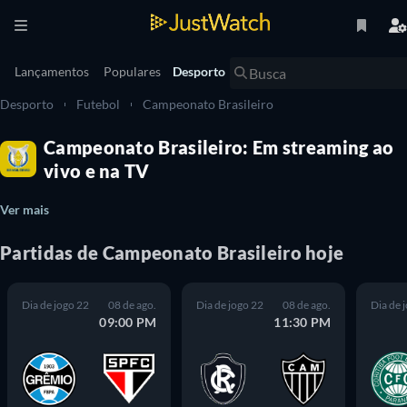
Lançamentos
Populares
Desporto
Desporto
Futebol
Campeonato Brasileiro
Campeonato Brasileiro: Em streaming ao
vivo e na TV
Ver mais
Partidas de Campeonato Brasileiro hoje
Dia de jogo 22
08 de ago.
Dia de jogo 22
08 de ago.
Dia de 
09:00 PM
11:30 PM