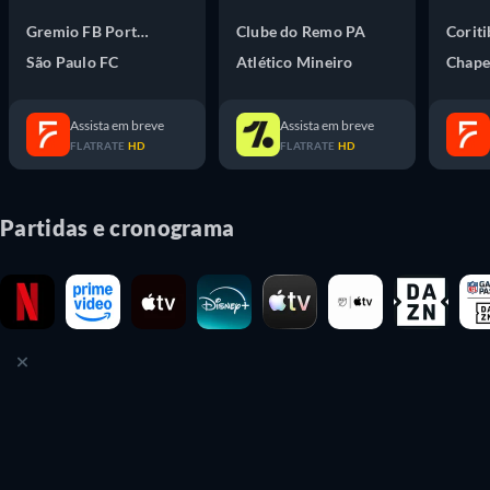
Gremio FB Porto Alegrense RS
Clube do Remo PA
Coriti
São Paulo FC
Atlético Mineiro
Chape
Assista em breve
Assista em breve
FLATRATE
HD
FLATRATE
HD
Partidas e cronograma