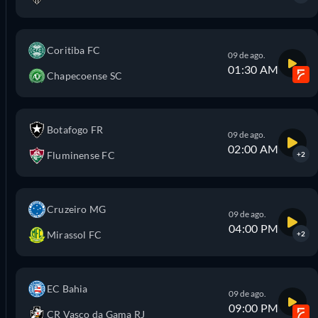
Coritiba FC
09 de ago.
01:30 AM
Chapecoense SC
Botafogo FR
09 de ago.
02:00 AM
Fluminense FC
+2
Cruzeiro MG
09 de ago.
04:00 PM
Mirassol FC
+2
EC Bahia
09 de ago.
09:00 PM
CR Vasco da Gama RJ