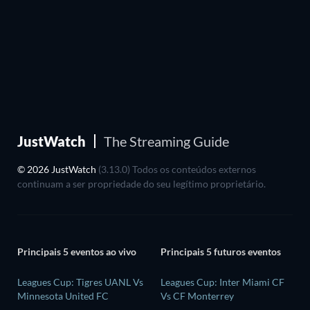
JustWatch
The Streaming Guide
© 2026 JustWatch
(3.13.0) Todos os conteúdos externos
continuam a ser propriedade do seu legítimo proprietário.
Principais 5 eventos ao vivo
Principais 5 futuros eventos
Leagues Cup: Tigres UANL Vs
Leagues Cup: Inter Miami CF
Minnesota United FC
Vs CF Monterrey