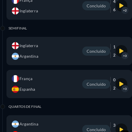
França
4
Concluído
6
Inglaterra
+2
SEMIFINAL
Inglaterra
1
Concluído
2
Argentina
+3
França
0
Concluído
2
Espanha
+3
QUARTOS DE FINAL
Argentina
3
Concluído