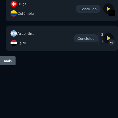
Suíça
Concluído
Colômbia
Argentina
3
Concluído
2
Egito
+2
mais