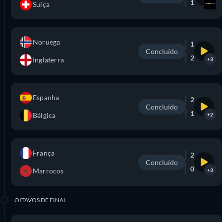
1
Suíça
Noruega
1
Concluído
2
Inglaterra
+3
Espanha
2
Concluído
1
Bélgica
+2
França
2
Concluído
0
Marrocos
+3
OITAVOS DE FINAL