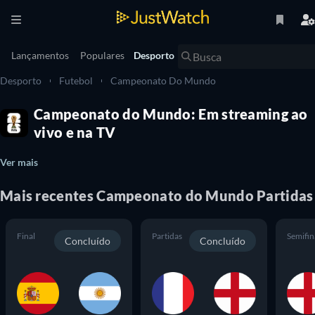
Lançamentos
Populares
Desporto
Desporto
Futebol
Campeonato Do Mundo
Campeonato do Mundo: Em streaming ao
vivo e na TV
Ver mais
Mais recentes Campeonato do Mundo Partidas
Final
Partidas
Semifin
Concluído
Concluído