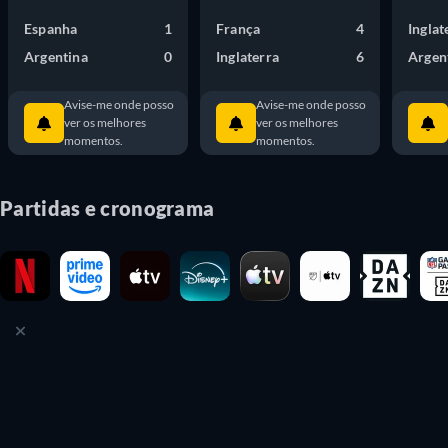
Espanha
1
França
4
Inglat
Argentina
0
Inglaterra
6
Argen
Avise-me onde posso
Avise-me onde posso
ver os melhores
ver os melhores
momentos.
momentos.
Partidas e cronograma