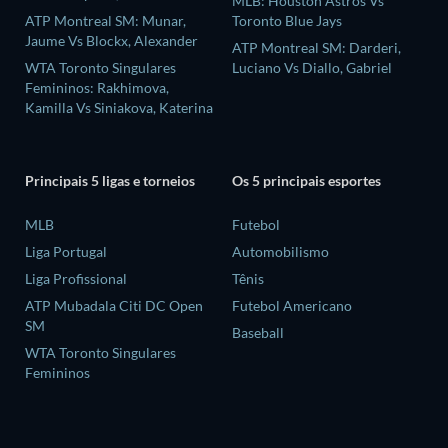
MLB: Houston Astros Vs
ATP Montreal SM: Munar,
Toronto Blue Jays
Jaume Vs Blockx, Alexander
ATP Montreal SM: Darderi,
WTA Toronto Singulares
Luciano Vs Diallo, Gabriel
Femininos: Rakhimova,
Kamilla Vs Siniakova, Katerina
Principais 5 ligas e torneios
Os 5 principais esportes
MLB
Futebol
Liga Portugal
Automobilismo
Liga Profissional
Tênis
ATP Mubadala Citi DC Open
Futebol Americano
SM
Baseball
WTA Toronto Singulares
Femininos