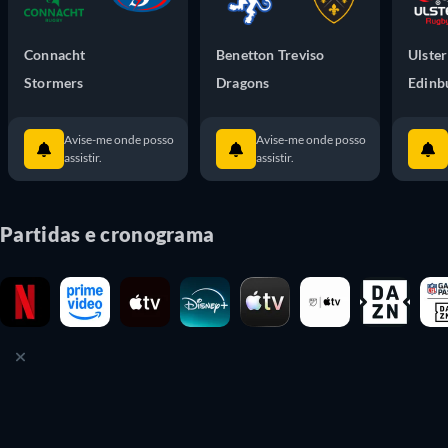
Connacht
Benetton Treviso
Ulster
Stormers
Dragons
Edinb
Avise-me onde posso
Avise-me onde posso
assistir.
assistir.
Partidas e cronograma