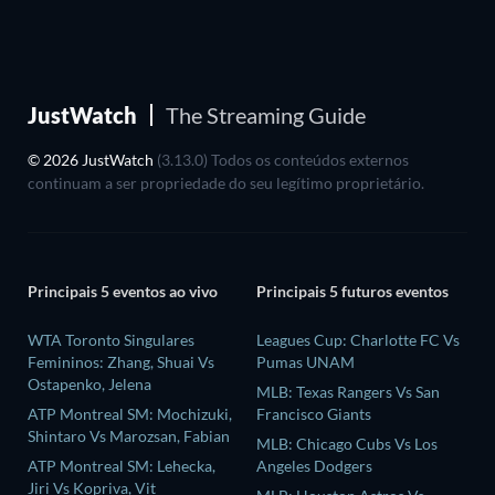
JustWatch
The Streaming Guide
© 2026 JustWatch
(3.13.0) Todos os conteúdos externos
continuam a ser propriedade do seu legítimo proprietário.
Principais 5 eventos ao vivo
Principais 5 futuros eventos
WTA Toronto Singulares
Leagues Cup: Charlotte FC Vs
Femininos: Zhang, Shuai Vs
Pumas UNAM
Ostapenko, Jelena
MLB: Texas Rangers Vs San
ATP Montreal SM: Mochizuki,
Francisco Giants
Shintaro Vs Marozsan, Fabian
MLB: Chicago Cubs Vs Los
ATP Montreal SM: Lehecka,
Angeles Dodgers
Jiri Vs Kopriva, Vit