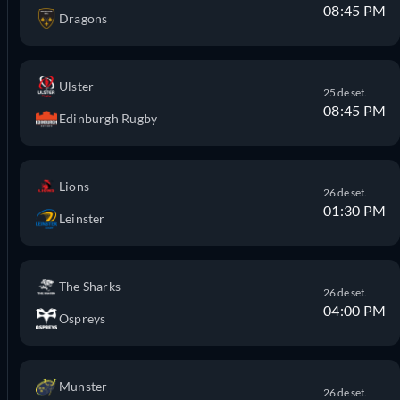
08:45 PM
Dragons
Ulster
25 de set.
08:45 PM
Edinburgh Rugby
Lions
26 de set.
01:30 PM
Leinster
The Sharks
26 de set.
04:00 PM
Ospreys
Munster
26 de set.