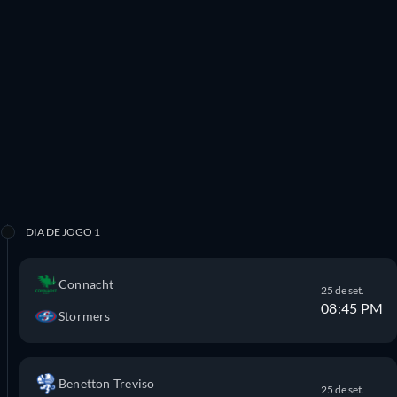
DIA DE JOGO 1
Connacht
25 de set.
08:45 PM
Stormers
Benetton Treviso
25 de set.