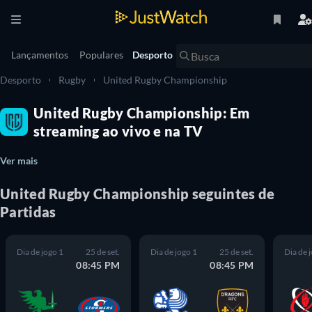
Lançamentos
Populares
Desporto
Desporto
Rugby
United Rugby Championship
United Rugby Championship: Em
streaming ao vivo e na TV
Ver mais
United Rugby Championship seguintes de
Partidas
Dia de jogo 1
25 de set.
Dia de jogo 1
25 de set.
Dia de 
08:45 PM
08:45 PM