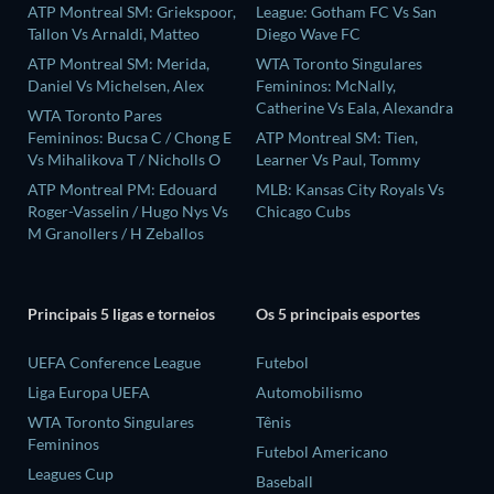
ATP Montreal SM: Griekspoor,
League: Gotham FC Vs San
Tallon Vs Arnaldi, Matteo
Diego Wave FC
ATP Montreal SM: Merida,
WTA Toronto Singulares
Daniel Vs Michelsen, Alex
Femininos: McNally,
Catherine Vs Eala, Alexandra
WTA Toronto Pares
Femininos: Bucsa C / Chong E
ATP Montreal SM: Tien,
Vs Mihalikova T / Nicholls O
Learner Vs Paul, Tommy
ATP Montreal PM: Edouard
MLB: Kansas City Royals Vs
Roger-Vasselin / Hugo Nys Vs
Chicago Cubs
M Granollers / H Zeballos
Principais 5 ligas e torneios
Os 5 principais esportes
UEFA Conference League
Futebol
Liga Europa UEFA
Automobilismo
WTA Toronto Singulares
Tênis
Femininos
Futebol Americano
Leagues Cup
Baseball