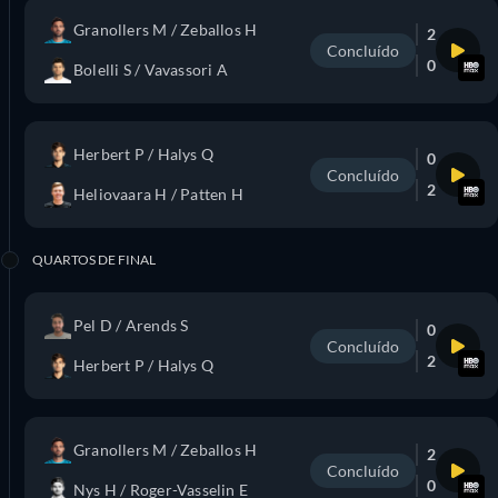
Granollers M / Zeballos H
2
Concluído
0
Bolelli S / Vavassori A
Herbert P / Halys Q
0
Concluído
2
Heliovaara H / Patten H
QUARTOS DE FINAL
Pel D / Arends S
0
Concluído
2
Herbert P / Halys Q
Granollers M / Zeballos H
2
Concluído
0
Nys H / Roger-Vasselin E