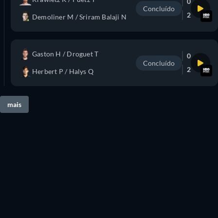
0
Concluído
2
Demoliner M / Sriram Balaji N
Gaston H / Droguet T
0
Concluído
2
Herbert P / Halys Q
mais