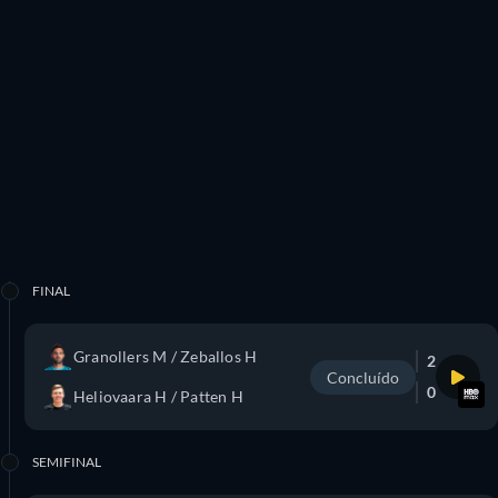
FINAL
Granollers M / Zeballos H
2
Concluído
0
Heliovaara H / Patten H
SEMIFINAL