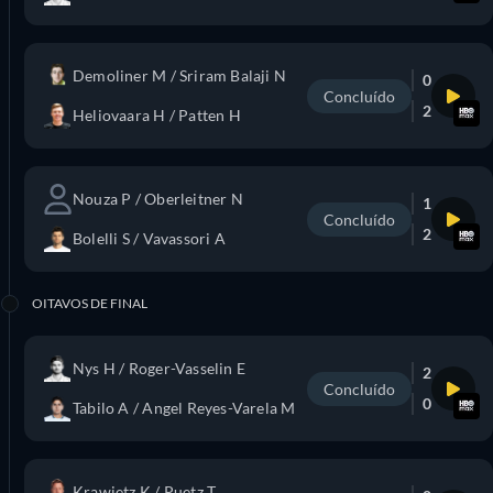
Demoliner M / Sriram Balaji N
0
Concluído
2
Heliovaara H / Patten H
Nouza P / Oberleitner N
1
Concluído
2
Bolelli S / Vavassori A
OITAVOS DE FINAL
Nys H / Roger-Vasselin E
2
Concluído
0
Tabilo A / Angel Reyes-Varela M
Krawietz K / Puetz T