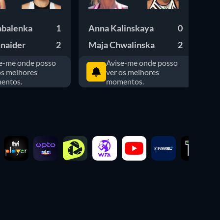
abalenka
1
Anna Kalinskaya
0
El
hnaider
2
Maja Chwalinska
2
Ma
e-me onde posso
Avise-me onde posso
os melhores
ver os melhores
entos.
momentos.