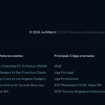
© 2026 JustWatch
(3.13.0) Todos os conteúdos exte
 futuros eventos
Principais 5 ligas e torneios
p: Charlotte FC Vs Pumas UNAM
MLB
Rangers Vs San Francisco Giants
Liga Portugal
o Cubs Vs Los Angeles Dodgers
Liga Profissional
n Astros Vs Toronto Blue Jays
ATP Mubadala Citi DC Open SM
al SM:
WTA Toronto Singulares Feminino