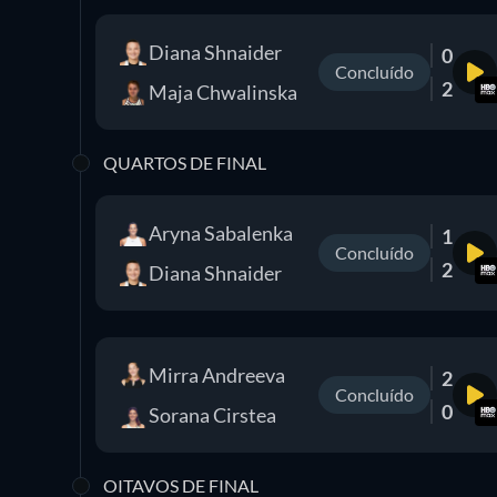
Diana Shnaider
0
Concluído
2
Maja Chwalinska
QUARTOS DE FINAL
Aryna Sabalenka
1
Concluído
2
Diana Shnaider
Mirra Andreeva
2
Concluído
0
Sorana Cirstea
OITAVOS DE FINAL