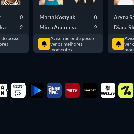
r
0
Marta Kostyuk
0
Aryna S
ska
2
Mirra Andreeva
2
Diana S
nde posso
Avise-me onde posso
Avis
ores
ver os melhores
ver 
momentos.
mom