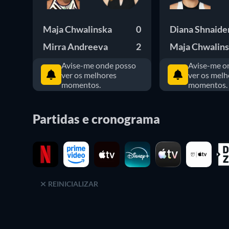
Maja Chwalinska
0
Diana Shnaide
Mirra Andreeva
2
Maja Chwalin
Avise-me onde posso
Avise-me o
ver os melhores
ver os melh
momentos.
momentos.
Partidas e cronograma
REINICIALIZAR