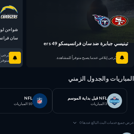
شواحن لوس 
سان فرانسيسكو 9
تينيسي جبابرة ضد سان فرانسيسكو 49 ers
يُرجى إبلا
يُرجى إبلاغي عندما يصبح متوفراً للمشاهدة.
متوفراً ل
مباريات والجدول الزمني
NFL قبل بداية الموسم
NFL
3 المباريات
10 المباريات
 جميع خدمات البث البالغ عددها 0