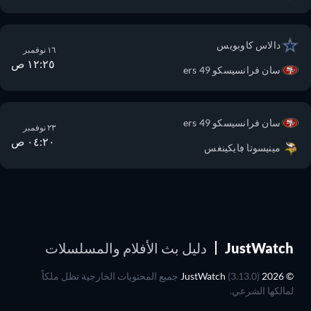
دالاس كاوبويس
١٦ نوفمبر
١٢:٢٥ ص
سان فرانسيسكو 49 ers
سان فرانسيسكو 49 ers
٢٣ نوفمبر
٠٤:٢٠ ص
مينيسوتا ڢايكينغس
JustWatch
دليل بث الأفلام والمسلسلات
© 2026 JustWatch
(3.13.0) جميع المحتويات الخارجية تظل ملكاً
لمالكها الشرعي.