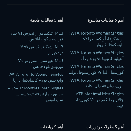
أهم 5 فعاليات مباشرة
أهم 5 فعاليات قادمة
WTA Toronto Women Singles:
MLB: تيكساس رانجرس Vs سان
أولينيكوفا، أولكساندرا Vs
فرانسيسكو جايانتس
بليسكوفا، كارولينا
MLB: شيكاغو كوبس Vs لا
WTA Toronto Women Singles:
دودجيرس
آنهيلينا كانيلينا Vs بوندار، أنا
MLB: هيوستن استروس Vs
WTA Toronto Women Singles:
تورونتو بلو دجايس
كورنييفا، ألينا Vs كودرميتوفا، بولينا
WTA Toronto Women Singles:
WTA Toronto Women Singles:
وانغ شين يو Vs كاساتكينا، داريا
باري، ديان Vs داي، كايلا
ATP Montreal Men Singles: دام
ATP Montreal Men Singles:
جونيور، مارتن Vs تسيتسيباس،
جالارنو، الكسيس Vs كوبريفا،
ستيفانوس
فيت
أهم 5 بطولات ودوريات
أهم 5 رياضات