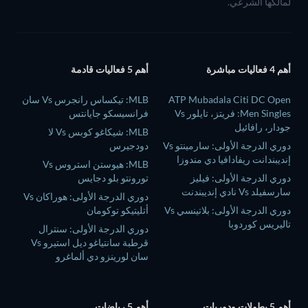
لمالكها الشرعي.
أهم 4 فعاليات مباشرة
أهم 5 فعاليات قادمة
ATP Mubadala Citi DC Open
MLB: تيكساس رانجرس Vs سان
Men Singles: فريتز، تايلور Vs
فرانسيسكو جايانتس
جودار، رافائيل
MLB: شيكاغو كوبس Vs لا
دوري الدرجة الأولى: سارمينتو Vs
دودجيرس
إنديبندانت ريفادافيا دي مندوزا
MLB: هيوستن استروس Vs
دوري الدرجة الأولى: فيليز
تورونتو بلو دجايس
سارسفيلد Vs نادي إنديبندنت
دوري الدرجة الأولى: هوراكان Vs
دوري الدرجة الأولى: بلاتينسي Vs
أتليتيكو توكومان
تاليريس كوردوبا
دوري الدرجة الأولى: سنترال
قرطبة سانتياغو ديل استيرو Vs
سان لورينزو دي ألماغرو
أهم 5 بطولات ودوريات
أهم 5 رياضات