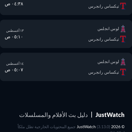
٠٤:٣٨ ص
تيكساس رانجرس
لوس انجلس
١٣ أغسطس
٠٥:١٠ ص
تيكساس رانجرس
لوس انجلس
١٤ أغسطس
٠٥:٠٧ ص
تيكساس رانجرس
JustWatch
دليل بث الأفلام والمسلسلات
© 2026 JustWatch
(3.13.0) جميع المحتويات الخارجية تظل ملكاً