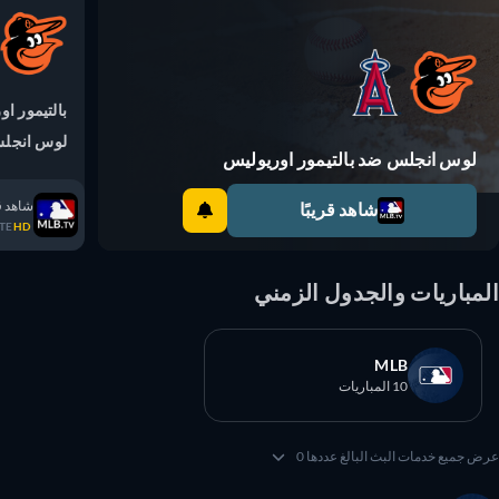
بالتيمور اوري
لوس انجلس
لوس انجلس ضد بالتيمور اوريوليس
شاهد قريبً
شاهد قريبًا
TRATE
HD
مباريات والجدول الزمني
MLB
10 المباريات
 جميع خدمات البث البالغ عددها 0