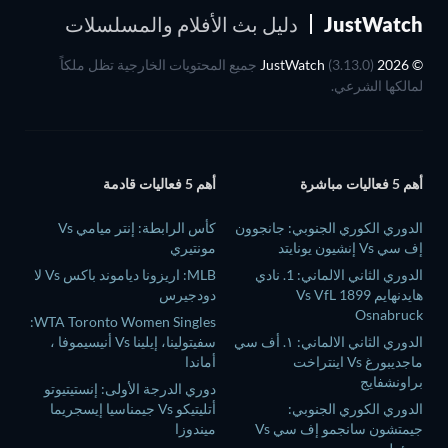
JustWatch
دليل بث الأفلام والمسلسلات
© 2026 JustWatch
(3.13.0) جميع المحتويات الخارجية تظل ملكاً
لمالكها الشرعي.
أهم 5 فعاليات مباشرة
أهم 5 فعاليات قادمة
الدوري الكوري الجنوبي: جانجوون
كأس الرابطة: إنتر ميامي Vs
إف سي Vs إنشيون يونايتد
مونتيري
الدوري الثاني الالماني: 1. نادي
MLB: اريزونا دياموند باكس Vs لا
هايدنهايم Vs VfL 1899
دودجيرس
Osnabruck
WTA Toronto Women Singles:
الدوري الثاني الالماني: ١. أف سي
سفيتولينا، إيلينا Vs أنيسيموفا ،
ماجديبورغ Vs اينتراخت
أماندا
براونشفايج
دوري الدرجة الأولى: إنستيتيوتو
الدوري الكوري الجنوبي:
أتليتيكو Vs جيمناسيا إيسجريما
جيمتشون سانجمو إف سي Vs
ميندوزا