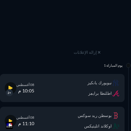
إزالة الإعلانات
يوم المباراة 1
نيويورك يانكيز
08 أغسطس
10:05 م
اطلنطا برايڢز
+2
بوسطن ريد سوكس
08 أغسطس
11:10 م
اوكلاند اتليتيكس