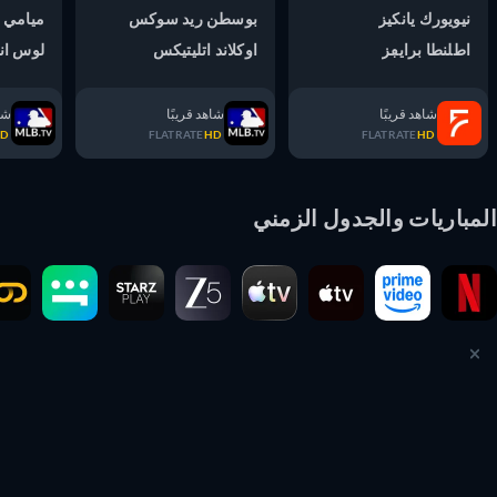
نيويورك يانكيز
بوسطن ريد سوكس
ميامي ما
اطلنطا برايڢز
اوكلاند اتليتيكس
لوس انج
شاهد قريبًا
شاهد قريبًا
شاهد ق
TE
HD
FLATRATE
HD
FLATRATE
HD
مباريات والجدول الزمني