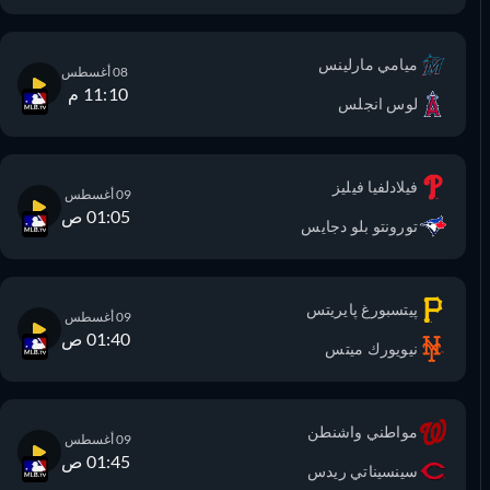
ميامي مارلينس
08 أغسطس
11:10 م
لوس انجلس
فيلادلفيا فيليز
09 أغسطس
01:05 ص
تورونتو بلو دجايس
پيتسبورغ پايريتس
09 أغسطس
01:40 ص
نيويورك ميتس
مواطني واشنطن
09 أغسطس
01:45 ص
سينسيناتي ريدس