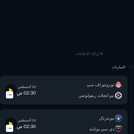
إزالة الإعلانات
المباريات
تورونتو إف سي
16 أغسطس
02:30 ص
نيو انجلاند ريفولوشن
مونتريال
16 أغسطس
02:30 ص
دي سي يونايتد