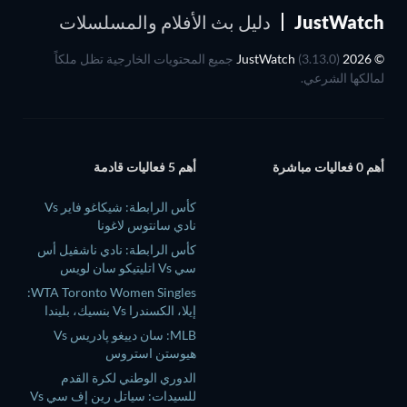
JustWatch
دليل بث الأفلام والمسلسلات
© 2026 JustWatch
(3.13.0) جميع المحتويات الخارجية تظل ملكاً
لمالكها الشرعي.
أهم 0 فعاليات مباشرة
أهم 5 فعاليات قادمة
كأس الرابطة: شيكاغو فاير Vs
نادي سانتوس لاغونا
كأس الرابطة: نادي ناشفيل أس
سي Vs اتليتيكو سان لويس
WTA Toronto Women Singles:
إيلا، الكسندرا Vs بنسيك، بليندا
MLB: سان دييغو پادريس Vs
هيوستن استروس
الدوري الوطني لكرة القدم
للسيدات: سياتل رين إف سي Vs