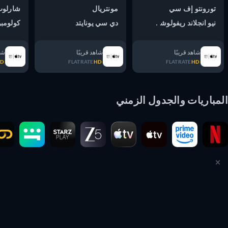
تورونتو إف سي
مونتريال
شارلوت
نيو انجلاند ريفولوشن
دي سي يونايتد
كولومبوس
شاهد قريبًا
شاهد قريبًا
شاهد ق
TE
HD
FLATRATE
HD
FLATRATE
HD
مباريات والجدول الزمني