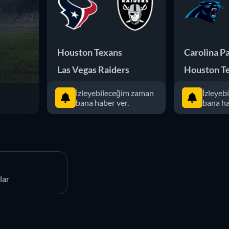
Houston Texans
Carolina P
Las Vegas Raiders
Houston T
İzleyebileceğim zaman
İzleyeb
bana haber ver.
bana ha
lar