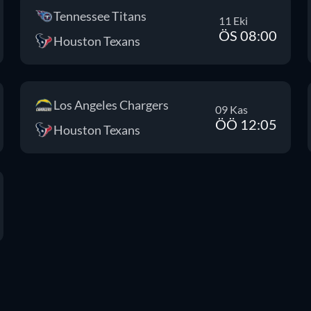
Tennessee Titans
11 Eki
ÖS 08:00
Houston Texans
Los Angeles Chargers
09 Kas
ÖÖ 12:05
Houston Texans