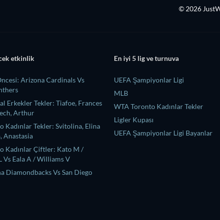
© 2026 Just
cek etkinlik
En iyi 5 lig ve turnuva
ncesi: Arizona Cardinals Vs
UEFA Şampiyonlar Ligi
nthers
MLB
 Erkekler Tekler: Tiafoe, Frances
WTA Toronto Kadınlar Tekler
ech, Arthur
Ligler Kupası
Kadınlar Tekler: Svitolina, Elina
UEFA Şampiyonlar Ligi Bayanlar
, Anastasia
 Kadınlar Çiftler: Kato M /
 Vs Eala A / Williams V
na Diamondbacks Vs San Diego