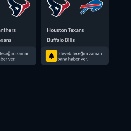
anthers
Houston Texans
Hous
exans
Buffalo Bills
Cinc
ileceğim zaman
İzleyebileceğim zaman
ber ver.
bana haber ver.