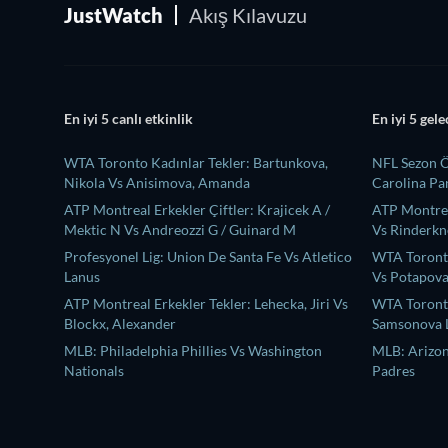
JustWatch
Akış Kılavuzu
En iyi 5 canlı etkinlik
En iyi 5 gele
WTA Toronto Kadınlar Tekler: Bartunkova,
NFL Sezon Ö
Nikola Vs Anisimova, Amanda
Carolina Pa
ATP Montreal Erkekler Çiftler: Krajicek A /
ATP Montreal
Mektic N Vs Andreozzi G / Guinard M
Vs Rinderkn
Profesyonel Lig: Union De Santa Fe Vs Atletico
WTA Toronto 
Lanus
Vs Potapova
ATP Montreal Erkekler Tekler: Lehecka, Jiri Vs
WTA Toronto
Blockx, Alexander
Samsonova L
MLB: Philadelphia Phillies Vs Washington
MLB: Arizo
Nationals
Padres