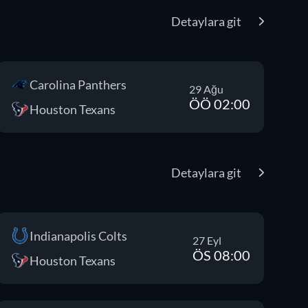
Detaylara git
Carolina Panthers
29 Ağu
ÖÖ 02:00
Houston Texans
Detaylara git
Indianapolis Colts
27 Eyl
ÖS 08:00
Houston Texans