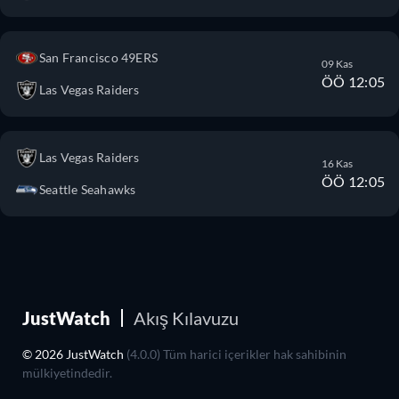
San Francisco 49ERS
09 Kas
ÖÖ 12:05
Las Vegas Raiders
Las Vegas Raiders
16 Kas
ÖÖ 12:05
Seattle Seahawks
JustWatch
Akış Kılavuzu
© 2026 JustWatch
(4.0.0) Tüm harici içerikler hak sahibinin
mülkiyetindedir.