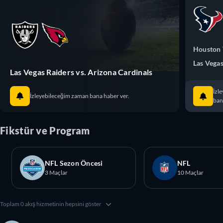
Houston 
Las Vegas
Las Vegas Raiders vs. Arizona Cardinals
İzl
İzleyebileceğim zaman bana haber ver.
ban
Fikstür ve Program
NFL Sezon Öncesi
NFL
3 Maçlar
10 Maçlar
Toplam 0 akış hizmetinin hepsini göster