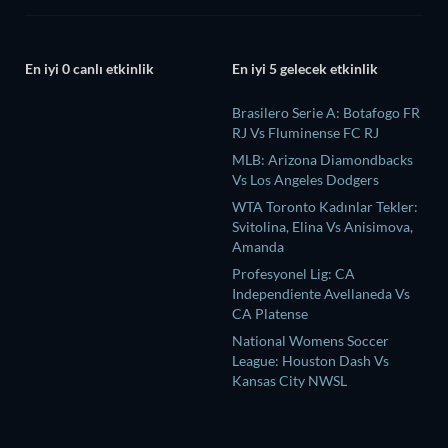
En iyi 0 canlı etkinlik
En iyi 5 gelecek etkinlik
Brasilero Serie A: Botafogo FR
RJ Vs Fluminense FC RJ
MLB: Arizona Diamondbacks
Vs Los Angeles Dodgers
WTA Toronto Kadınlar Tekler:
Svitolina, Elina Vs Anisimova,
Amanda
Profesyonel Lig: CA
Independiente Avellaneda Vs
CA Platense
National Womens Soccer
League: Houston Dash Vs
Kansas City NWSL