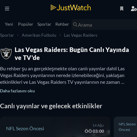
Yeni
Popüler
Sporlar
Rehber
Sporlar
Amerikan Futbolu
Las Vegas Raiders
Las Vegas Raiders: Bugün Canlı Yayında
ve TV'de
Bu rehber şu an gerçekleşmekte olan canlı yayınlar dahil Las 
Vegas Raiders yayınlarının nerede izlenebileceğini, yaklaşan 
etkinlikleri ve Las Vegas Raiders TV yayınlarının ne zaman 
izlenebileceğini gösterir. Ayrıca çevrimiçi ücretsiz Las Vegas 
Daha fazlasını oku
Raiders izleme seçenekleri olup olmadığını da burada 
öğrenebilirsiniz.
Canlı yayınlar ve gelecek etkinlikler
NFL Sezon
14 Ağu
NFL Sezon Öncesi
Öncesi
ÖÖ 03:00