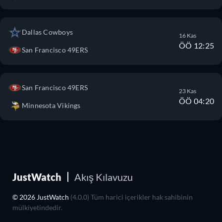
Dallas Cowboys
16 Kas
ÖÖ 12:25
San Francisco 49ERS
San Francisco 49ERS
23 Kas
ÖÖ 04:20
Minnesota Vikings
JustWatch
Akış Kılavuzu
© 2026 JustWatch
(4.0.0) Tüm harici içerikler hak sahibinin
mülkiyetindedir.