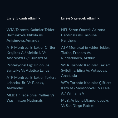
En iyi 5 canlı etkinlik
En iyi 5 gelecek etkinlik
WTA Toronto Kadınlar Tekler:
NFL Sezon Öncesi: Arizona
Bartunkova, Nikola Vs
Cardinals Vs Carolina
Anisimova, Amanda
Panthers
ATP Montreal Erkekler Çiftler:
ATP Montreal Erkekler Tekler:
Krajicek A / Mektic N Vs
Tiafoe, Frances Vs
Andreozzi G / Guinard M
Rinderknech, Arthur
Profesyonel Lig: Union De
WTA Toronto Kadınlar Tekler:
Santa Fe Vs Atletico Lanus
Svitolina, Elina Vs Potapova,
Anastasia
ATP Montreal Erkekler Tekler:
Lehecka, Jiri Vs Blockx,
WTA Toronto Kadınlar Çiftler:
Alexander
Kato M / Samsonova L Vs Eala
A / Williams V
MLB: Philadelphia Phillies Vs
Washington Nationals
MLB: Arizona Diamondbacks
Vs San Diego Padres