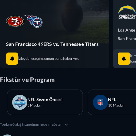
Los Ange
San Fran
San Francisco 49ERS vs. Tennessee Titans
İzl
İzleyebileceğim zaman bana haber ver.
ban
Fikstür ve Program
NFL Sezon Öncesi
NFL
3 Maçlar
10 Maçlar
Toplam 0 akış hizmetinin hepsini göster