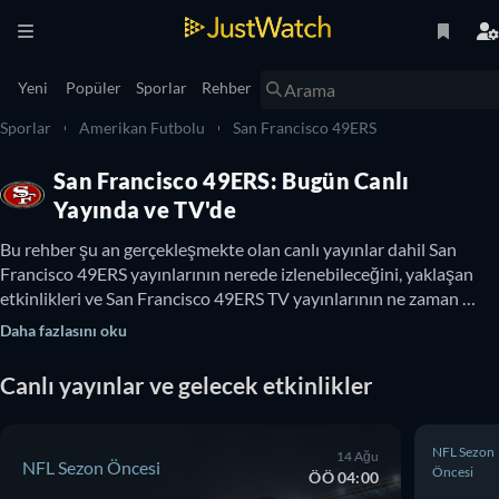
Yeni
Popüler
Sporlar
Rehber
Sporlar
Amerikan Futbolu
San Francisco 49ERS
San Francisco 49ERS: Bugün Canlı
Yayında ve TV'de
Bu rehber şu an gerçekleşmekte olan canlı yayınlar dahil San 
Francisco 49ERS yayınlarının nerede izlenebileceğini, yaklaşan 
etkinlikleri ve San Francisco 49ERS TV yayınlarının ne zaman 
izlenebileceğini gösterir. Ayrıca çevrimiçi ücretsiz San Francisco 
Daha fazlasını oku
49ERS izleme seçenekleri olup olmadığını da burada 
öğrenebilirsiniz.
Canlı yayınlar ve gelecek etkinlikler
NFL Sezon
14 Ağu
NFL Sezon Öncesi
Öncesi
ÖÖ 04:00