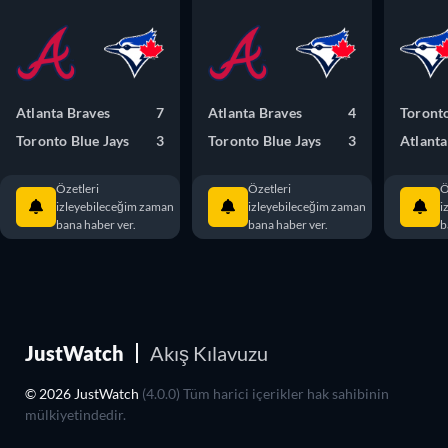
Atlanta Braves
7
Atlanta Braves
4
Toronto
Toronto Blue Jays
3
Toronto Blue Jays
3
Atlanta
Özetleri
Özetleri
Ö
izleyebileceğim zaman
izleyebileceğim zaman
i
bana haber ver.
bana haber ver.
b
JustWatch
Akış Kılavuzu
© 2026 JustWatch
(4.0.0) Tüm harici içerikler hak sahibinin
mülkiyetindedir.