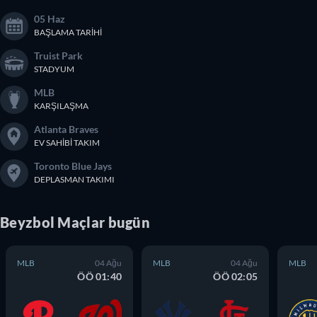
05 Haz
BAŞLAMA TARIHI
Truist Park
STADYUM
MLB
KARŞILAŞMA
Atlanta Braves
EV SAHIBI TAKIM
Toronto Blue Jays
DEPLASMAN TAKIMI
Beyzbol
Maçlar
bugün
MLB
04 Ağu
MLB
04 Ağu
MLB
ÖÖ 01:40
ÖÖ 02:05