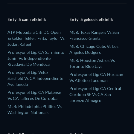
En iyi 5 canlı etkinlik
En iyi 5 gelecek etkinlik
ATP Mubadala Citi DC Open
MLB: Texas Rangers Vs San
Erkekler Tekler: Fritz, Taylor Vs
Francisco Giants
Jodar, Rafael
MLB: Chicago Cubs Vs Los
Profesyonel Lig: CA Sarmiento
Angeles Dodgers
Junin Vs Independiente
MLB: Houston Astros Vs
Rivadavia De Mendoza
Toronto Blue Jays
Profesyonel Lig: Velez
Profesyonel Lig: CA Huracan
Sarsfield Vs CA Independiente
Vs Atletico Tucuman
Avellaneda
Profesyonel Lig: CA Central
Profesyonel Lig: CA Platense
Cordoba SE Vs CA San
Vs CA Talleres De Cordoba
Lorenzo Almagro
MLB: Philadelphia Phillies Vs
Washington Nationals