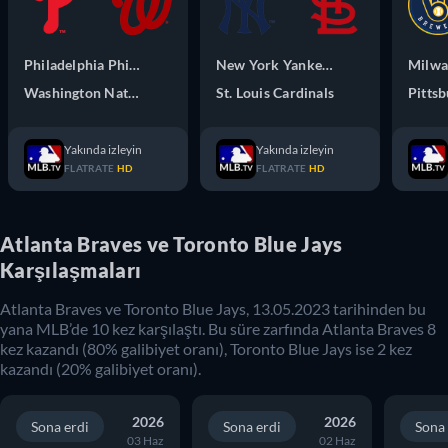
Philadelphia Phillies
New York Yankees
Washington Nationals
St. Louis Cardinals
Pittsb
Yakında izleyin
Yakında izleyin
FLATRATE
HD
FLATRATE
HD
Atlanta Braves ve Toronto Blue Jays
Karşılaşmaları
Atlanta Braves
ve
Toronto Blue Jays
,
13.05.2023
tarihinden bu
yana
MLB
’de
10
kez karşılaştı. Bu süre zarfında
Atlanta Braves
8
kez kazandı (
80
% galibiyet oranı),
Toronto Blue Jays
ise
2
kez
kazandı (
20
% galibiyet oranı).
2026
2026
Sona erdi
Sona erdi
Sona 
03 Haz
02 Haz