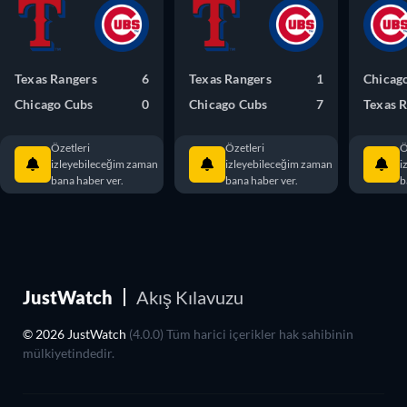
Texas Rangers
6
Texas Rangers
1
Chicag
Chicago Cubs
0
Chicago Cubs
7
Texas 
Özetleri
Özetleri
Ö
izleyebileceğim zaman
izleyebileceğim zaman
i
bana haber ver.
bana haber ver.
b
JustWatch
Akış Kılavuzu
© 2026 JustWatch
(4.0.0) Tüm harici içerikler hak sahibinin
mülkiyetindedir.