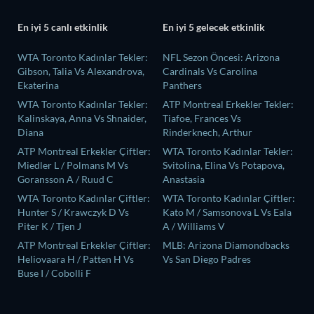
En iyi 5 canlı etkinlik
En iyi 5 gelecek etkinlik
WTA Toronto Kadınlar Tekler:
NFL Sezon Öncesi: Arizona
Gibson, Talia Vs Alexandrova,
Cardinals Vs Carolina
Ekaterina
Panthers
WTA Toronto Kadınlar Tekler:
ATP Montreal Erkekler Tekler:
Kalinskaya, Anna Vs Shnaider,
Tiafoe, Frances Vs
Diana
Rinderknech, Arthur
ATP Montreal Erkekler Çiftler:
WTA Toronto Kadınlar Tekler:
Miedler L / Polmans M Vs
Svitolina, Elina Vs Potapova,
Goransson A / Ruud C
Anastasia
WTA Toronto Kadınlar Çiftler:
WTA Toronto Kadınlar Çiftler:
Hunter S / Krawczyk D Vs
Kato M / Samsonova L Vs Eala
Piter K / Tjen J
A / Williams V
ATP Montreal Erkekler Çiftler:
MLB: Arizona Diamondbacks
Heliovaara H / Patten H Vs
Vs San Diego Padres
Buse I / Cobolli F