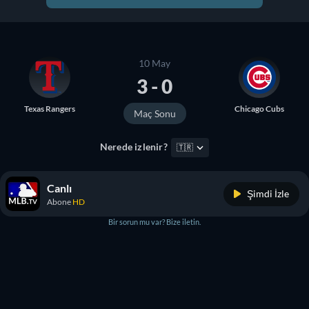
10 May
3 - 0
Texas Rangers
Chicago Cubs
Maç Sonu
Nerede izlenir?
🇹🇷
Canlı
Şimdi İzle
Abone
HD
Bir sorun mu var? Bize iletin.