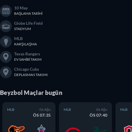
10 May
BAŞLAMA TARIHI
Globe Life Field
STADYUM
MLB
KARŞILAŞMA
Texas Rangers
EV SAHIBI TAKIM
Chicago Cubs
DEPLASMAN TAKIMI
Beyzbol
Maçlar
bugün
MLB
06 Ağu
MLB
06 Ağu
MLB
ÖS 07:35
ÖS 07:40