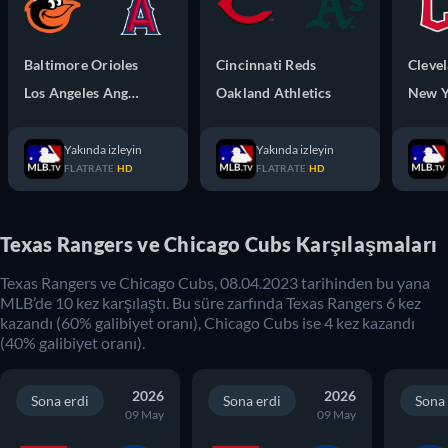
Baltimore Orioles
Cincinnati Reds
Los Angeles Angels
Oakland Athletics
New Y
Yakında izleyin
Yakında izleyin
FLATRATE
HD
FLATRATE
HD
Texas Rangers ve Chicago Cubs Karşılaşmaları
Texas Rangers
ve
Chicago Cubs
,
08.04.2023
tarihinden bu yana
MLB
’de
10
kez karşılaştı. Bu süre zarfında
Texas Rangers
6
kez
kazandı (
60
% galibiyet oranı),
Chicago Cubs
ise
4
kez kazandı
(
40
% galibiyet oranı).
2026
2026
Sona erdi
Sona erdi
Sona 
09 May
09 May