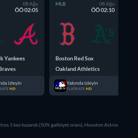
08 Ağu
MLB
08 Ağu
M
ÖÖ 02:05
ÖÖ 02:10
k Yankees
Boston Red Sox
Mi
Braves
Oakland Athletics
Lo
nda izleyin
Yakında izleyin
RATE
HD
FLATRATE
HD
tros
5
kez kazandı (
50
% galibiyet oranı),
Houston Astros