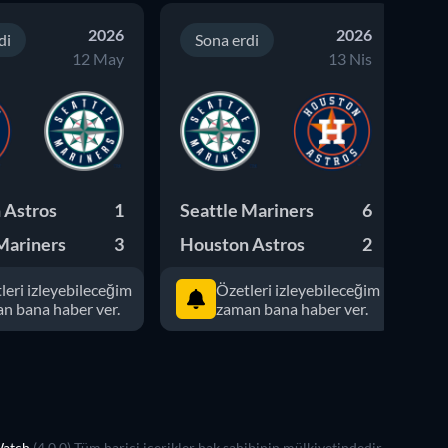
2026
2026
di
Sona erdi
12 May
13 Nis
 Astros
1
Seattle Mariners
6
Se
Mariners
3
Houston Astros
2
Ho
leri izleyebileceğim
Özetleri izleyebileceğim
n bana haber ver.
zaman bana haber ver.
Watch
(4.0.0) Tüm harici içerikler hak sahibinin mülkiyetindedir.