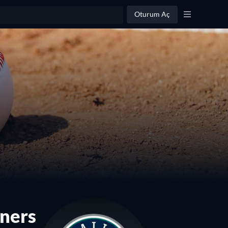
Oturum Aç
iners