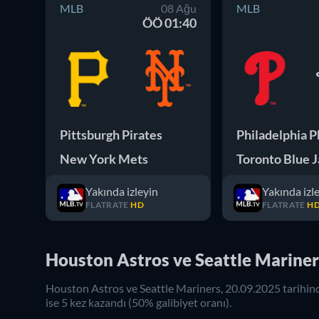
MLB
08 Ağu
MLB
ÖÖ 01:40
Pittsburgh Pirates
New York Mets
Toronto Blue 
Yakında izleyin
Yakında izl
FLATRATE
HD
FLATRATE
H
Houston Astros ve Seattle Mariner
Houston Astros
ve
Seattle Mariners
,
20.09.2025
tarihin
ise
5
kez kazandı (
50
% galibiyet oranı).