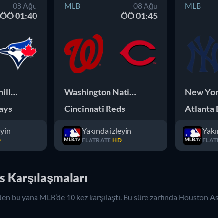
08 Ağu
MLB
08 Ağu
MLB
ÖÖ 01:40
ÖÖ 01:45
Philadelphia Phillies
Washington Nationals
New Yor
Jays
Cincinnati Reds
Atlanta 
eyin
Yakında izleyin
Yakı
D
FLATRATE
HD
FLAT
s Karşılaşmaları
den bu yana
MLB
’de
10
kez karşılaştı. Bu süre zarfında
Houston As