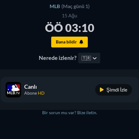
MLB
(Maç günü 1)
15 Ağu
ÖÖ 03:10
Bana bildir
Nerede izlenir?
🇹🇷
Canlı
Şimdi İzle
Abone
HD
Bir sorun mu var? Bize iletin.