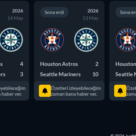
2026
2026
Sona erdi
Sona er
14 May
13 May
os
4
Houston Astros
2
Houston
ers
3
Seattle Mariners
10
Seattle 
leyebileceğim
Özetleri izleyebileceğim
Özet
haber ver.
zaman bana haber ver.
zama
© 2026 Just