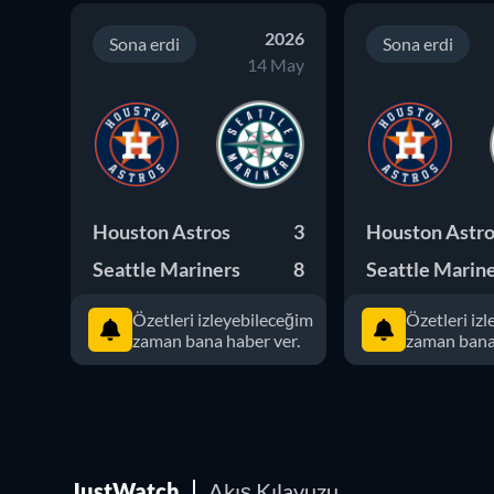
2026
Sona erdi
Sona erdi
14 May
Houston Astros
3
Houston Astr
Seattle Mariners
8
Seattle Marin
Özetleri izleyebileceğim
Özetleri iz
zaman bana haber ver.
zaman bana 
JustWatch
Akış Kılavuzu