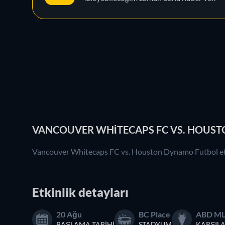
VANCOUVER WHITECAPS FC VS. HOUSTO
Vancouver Whitecaps FC vs. Houston Dynamo Futbol etk
Etkinlik detayları
20 Ağu
BC Place
ABD M
BAŞLAMA TARIHI
STADYUM
KARŞIL