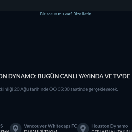
Bir sorun mu var? Bize iletin.
N DYNAMO: BUGÜN CANLI YAYINDA VE TV'DE
inliği 20 Ağu tarihinde ÖÖ 05:30 saatinde gerçekleşecek.
LS
Vancouver Whitecaps FC
Houston Dynamo
AŞMA
EV SAHIBI TAKIM
DEPLASMAN TAKIMI