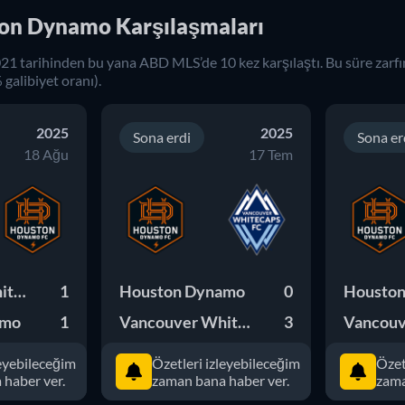
on Dynamo Karşılaşmaları
021
tarihinden bu yana
ABD MLS
’de
10
kez karşılaştı. Bu süre zarf
 galibiyet oranı).
2025
2025
Sona erdi
Sona er
18 Ağu
17 Tem
Vancouver Whitecaps FC
1
Houston Dynamo
0
Housto
amo
1
Vancouver Whitecaps FC
3
leyebileceğim
Özetleri izleyebileceğim
Özet
haber ver.
zaman bana haber ver.
zama