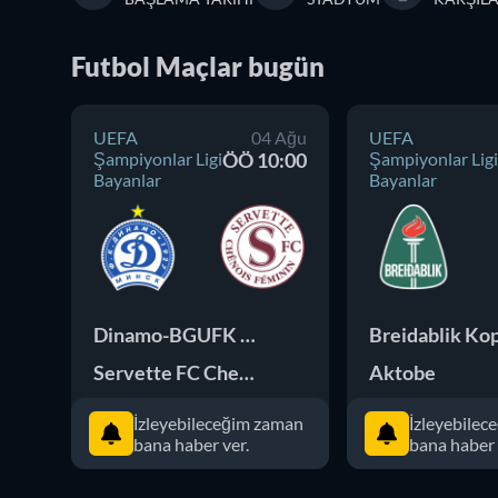
Futbol
Maçlar
bugün
UEFA
04 Ağu
UEFA
Şampiyonlar Ligi
ÖÖ 10:00
Şampiyonlar Ligi
Bayanlar
Bayanlar
Dinamo-BGUFK Minsk
Servette FC Chenois
Aktobe
İzleyebileceğim zaman
İzleyebile
bana haber ver.
bana haber 