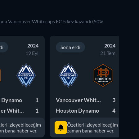
ında
Vancouver Whitecaps FC
5
kez kazandı (
50
%
2024
2024
di
Sona erdi
19 Eyl
21 Tem
n Dynamo
1
Vancouver Whitecaps FC
3
Ho
Vancouver Whitecaps FC
1
Houston Dynamo
4
leri izleyebileceğim
Özetleri izleyebileceğim
n bana haber ver.
zaman bana haber ver.