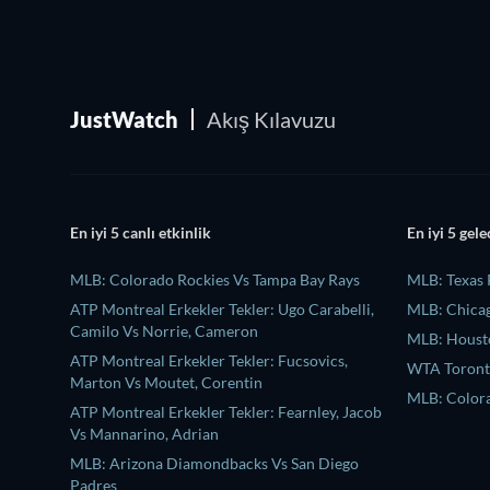
JustWatch
Akış Kılavuzu
En iyi 5 canlı etkinlik
En iyi 5 gele
MLB: Colorado Rockies Vs Tampa Bay Rays
MLB: Texas 
ATP Montreal Erkekler Tekler: Ugo Carabelli,
MLB: Chicag
Camilo Vs Norrie, Cameron
MLB: Housto
ATP Montreal Erkekler Tekler: Fucsovics,
WTA Toronto
Marton Vs Moutet, Corentin
MLB: Colora
ATP Montreal Erkekler Tekler: Fearnley, Jacob
Vs Mannarino, Adrian
MLB: Arizona Diamondbacks Vs San Diego
Padres