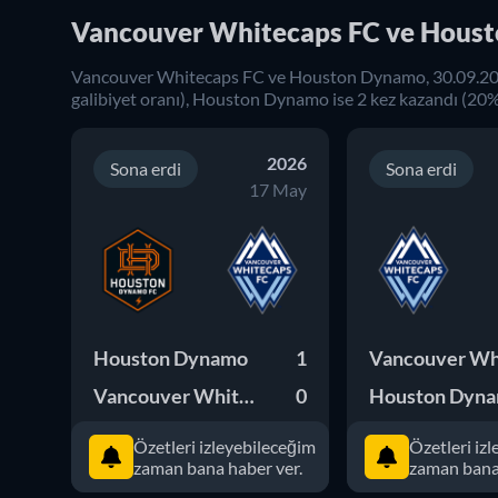
Vancouver Whitecaps FC ve Houst
Vancouver Whitecaps FC
ve
Houston Dynamo
,
30.09.2
galibiyet oranı),
Houston Dynamo
ise
2
kez kazandı (
20
%
2026
Sona erdi
Sona erdi
17 May
Houston Dynamo
1
Vancouver Whitecaps FC
0
Houston Dyn
Özetleri izleyebileceğim
Özetleri iz
zaman bana haber ver.
zaman bana 