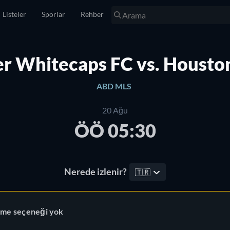
Listeler
Sporlar
Rehber
r Whitecaps FC vs. Houst
ABD MLS
20 Ağu
ÖÖ 05:30
Nerede izlenir?
🇹🇷
leme seçeneği yok