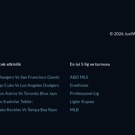
© 2026 Just
cek etkinlik
En iyi 5 lig ve turnuva
Rangers Vs San Francisco Giants
ABD MLS
o Cubs Vs Los Angeles Dodgers
Eredivisie
n Astros Vs Toronto Blue Jays
Profesyonel Lig
 Kadınlar Tekler:
Ligler Kupası
do Rockies Vs Tampa Bay Rays
MLB