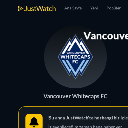
Ana Sayfa
Yeni
Popüler
Vancouve
Vancouver Whitecaps FC
Şu anda JustWatch'ta herhangi bir iz
İzleyebileceğim zaman bana haber ver.