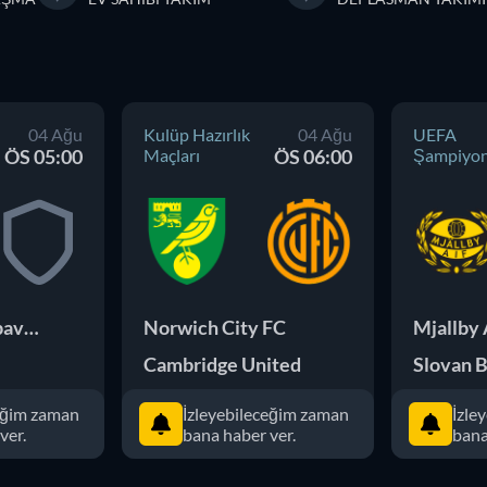
04 Ağu
Kulüp Hazırlık
04 Ağu
UEFA
ÖS 05:00
Maçları
ÖS 06:00
Şampiyonl
Breidablik Kopavogur
Norwich City FC
Mjallby 
Cambridge United
Slovan B
ceğim zaman
İzleyebileceğim zaman
İzle
ver.
bana haber ver.
bana