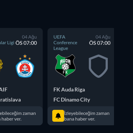
04 Ağu
UEFA
04 Ağu
UE
ar Ligi
ÖS 07:00
Conference
ÖS 07:00
Şa
League
AIF
FK Auda Riga
FC
ratislava
FC Dinamo City
NK
yebileceğim zaman
İzleyebileceğim zaman
 haber ver.
bana haber ver.