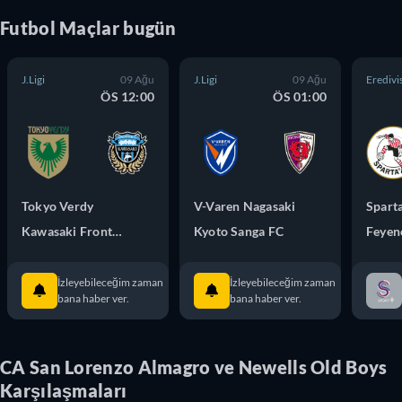
Futbol
Maçlar
bugün
J.Ligi
09 Ağu
J.Ligi
09 Ağu
Eredivi
ÖS 12:00
ÖS 01:00
Tokyo Verdy
V-Varen Nagasaki
Spart
Kawasaki Frontale
Kyoto Sanga FC
İzleyebileceğim zaman
İzleyebileceğim zaman
bana haber ver.
bana haber ver.
CA San Lorenzo Almagro ve Newells Old Boys
Karşılaşmaları