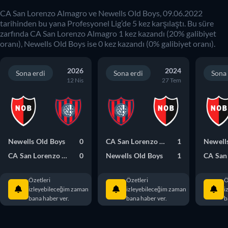
CA San Lorenzo Almagro
ve
Newells Old Boys
,
09.06.2022
tarihinden bu yana
Profesyonel Lig
’de
5
kez karşılaştı. Bu süre
zarfında
CA San Lorenzo Almagro
1
kez kazandı (
20
% galibiyet
oranı),
Newells Old Boys
ise
0
kez kazandı (
0
% galibiyet oranı).
2026
2024
Sona erdi
Sona erdi
Sona 
12 Nis
27 Tem
Newells Old Boys
0
CA San Lorenzo Almagro
1
Newell
CA San Lorenzo Almagro
0
Newells Old Boys
1
Özetleri
Özetleri
Ö
izleyebileceğim zaman
izleyebileceğim zaman
i
bana haber ver.
bana haber ver.
b