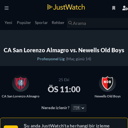
Yeni
Popüler
Sporlar
Rehber
CA San Lorenzo Almagro vs. Newells Old Boys
Profesyonel Lig
(Maç günü 14)
25 Eki
ÖS 11:00
CA San Lorenzo Almagro
Newells Old Boys
Nerede izlenir?
🇹🇷
Şu anda JustWatch'ta herhangi bir izleme