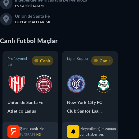
EV SAHIBI TAKIM
Union de Santa Fe
DEPLASMAN TAKIMI
Canlı
Futbol
Maçlar
Profesyonel
Ligler Kupası
Canlı
Canlı
Lig
Union de Santa Fe
New York City FC
Atletico Lanus
Club Santos Laguna
İzleyebileceğim zaman
Şimdi canlı izle
bana haber ver.
FLATRATE
HD