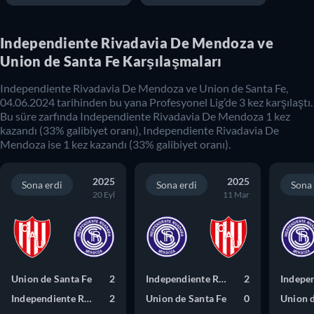
Independiente Rivadavia De Mendoza ve
Union de Santa Fe Karşılaşmaları
Independiente Rivadavia De Mendoza
ve
Union de Santa Fe
,
04.06.2024
tarihinden bu yana
Profesyonel Lig
’de
3
kez karşılaştı.
Bu süre zarfında
Independiente Rivadavia De Mendoza
1
kez
kazandı (
33
% galibiyet oranı),
Independiente Rivadavia De
Mendoza
ise
1
kez kazandı (
33
% galibiyet oranı).
2025
2025
Sona erdi
Sona erdi
Sona 
20 Eyl
11 Mar
Union de Santa Fe
2
Independiente Rivadavia De Mendoza
2
Independiente Rivadavia De Mendoza
2
Union de Santa Fe
0
Union d