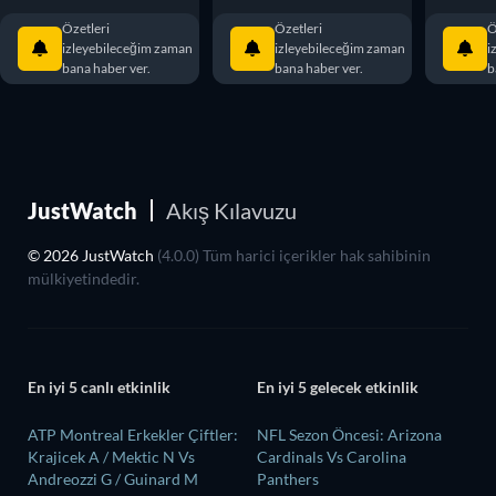
Özetleri
Özetleri
Ö
izleyebileceğim zaman
izleyebileceğim zaman
i
bana haber ver.
bana haber ver.
b
JustWatch
Akış Kılavuzu
© 2026 JustWatch
(4.0.0) Tüm harici içerikler hak sahibinin
mülkiyetindedir.
En iyi 5 canlı etkinlik
En iyi 5 gelecek etkinlik
ATP Montreal Erkekler Çiftler:
NFL Sezon Öncesi: Arizona
Krajicek A / Mektic N Vs
Cardinals Vs Carolina
Andreozzi G / Guinard M
Panthers