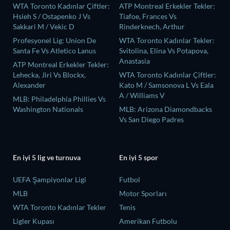
WTA Toronto Kadınlar Çiftler:
ATP Montreal Erkekler Tekler:
Hsieh S / Ostapenko J Vs
Tiafoe, Frances Vs
Sakkari M / Vekic D
Rinderknech, Arthur
Profesyonel Lig: Union De
WTA Toronto Kadınlar Tekler:
Santa Fe Vs Atletico Lanus
Svitolina, Elina Vs Potapova,
Anastasia
ATP Montreal Erkekler Tekler:
Lehecka, Jiri Vs Blockx,
WTA Toronto Kadınlar Çiftler:
Alexander
Kato M / Samsonova L Vs Eala
A / Williams V
MLB: Philadelphia Phillies Vs
Washington Nationals
MLB: Arizona Diamondbacks
Vs San Diego Padres
En iyi 5 lig ve turnuva
En iyi 5 spor
UEFA Şampiyonlar Ligi
Futbol
MLB
Motor Sporları
WTA Toronto Kadınlar Tekler
Tenis
Ligler Kupası
Amerikan Futbolu