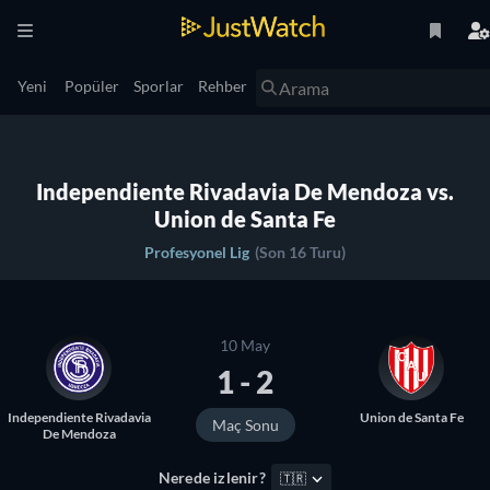
Yeni
Popüler
Sporlar
Rehber
Independiente Rivadavia De Mendoza vs.
Union de Santa Fe
Profesyonel Lig
(Son 16 Turu)
10 May
1 - 2
Independiente Rivadavia
Union de Santa Fe
Maç Sonu
De Mendoza
Nerede izlenir?
🇹🇷