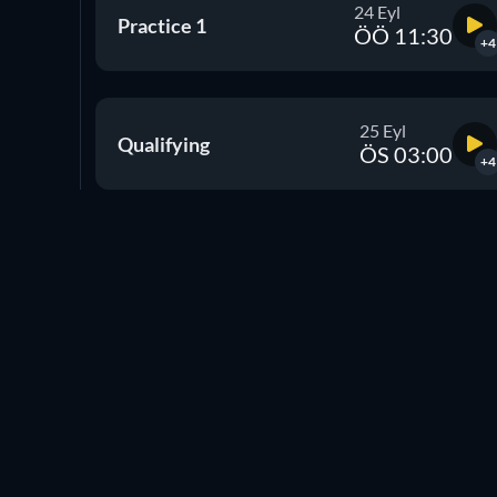
24 Eyl
Practice 1
ÖÖ 11:30
+4
25 Eyl
Qualifying
ÖS 03:00
+4