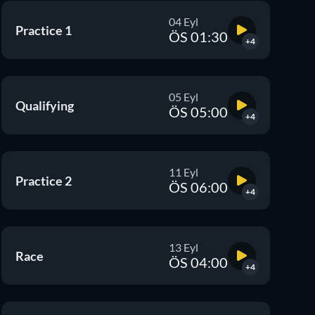
04 Eyl
Practice 1
ÖS 01:30
+4
05 Eyl
Qualifying
ÖS 05:00
+4
11 Eyl
Practice 2
ÖS 06:00
+4
13 Eyl
Race
ÖS 04:00
+4