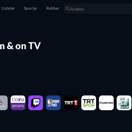
Listeler
Sporlar
Rehber
am & on TV