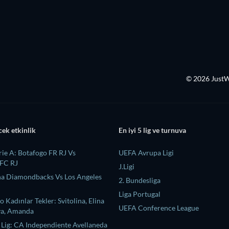
© 2026 Just
cek etkinlik
En iyi 5 lig ve turnuva
rie A: Botafogo FR RJ Vs
UEFA Avrupa Ligi
 FC RJ
J.Ligi
a Diamondbacks Vs Los Angeles
2. Bundesliga
Liga Portugal
Kadınlar Tekler: Svitolina, Elina
UEFA Conference League
va, Amanda
 Lig: CA Independiente Avellaneda