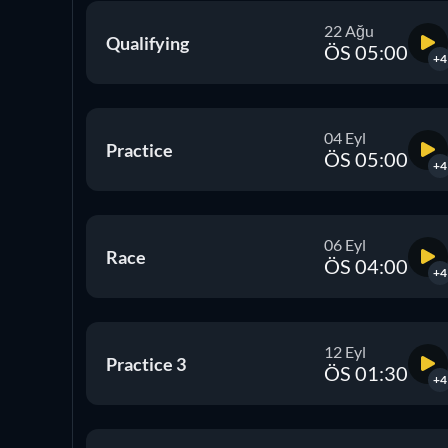
22 Ağu
Qualifying
ÖS 05:00
+4
04 Eyl
Practice
ÖS 05:00
+4
06 Eyl
Race
ÖS 04:00
+4
12 Eyl
Practice 3
ÖS 01:30
+4