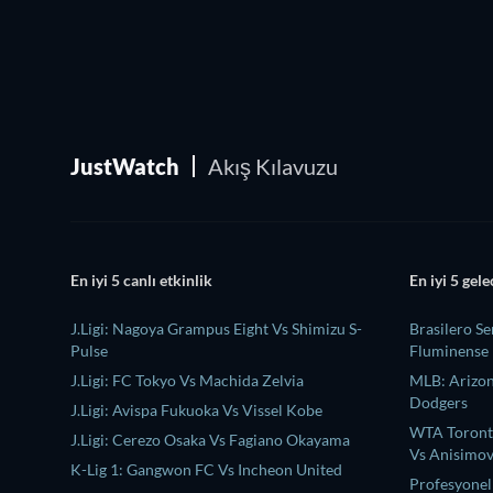
JustWatch
Akış Kılavuzu
En iyi 5 canlı etkinlik
En iyi 5 gele
J.Ligi: Nagoya Grampus Eight Vs Shimizu S-
Brasilero Se
Pulse
Fluminense
J.Ligi: FC Tokyo Vs Machida Zelvia
MLB: Arizon
Dodgers
J.Ligi: Avispa Fukuoka Vs Vissel Kobe
WTA Toronto 
J.Ligi: Cerezo Osaka Vs Fagiano Okayama
Vs Anisimo
K-Lig 1: Gangwon FC Vs Incheon United
Profesyonel