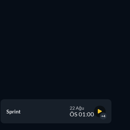
22 Ağu
Sprint
ÖS 01:00
+4