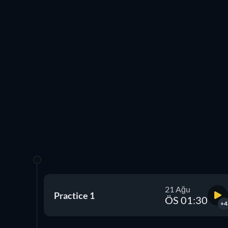
21 Ağu
Practice 1
ÖS 01:30
+4