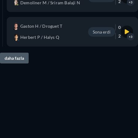
2
Demoliner M / Sriram Balaji N
+3
Gaston H / Droguet T
0
Sona erdi
2
Herbert P / Halys Q
+3
daha fazla