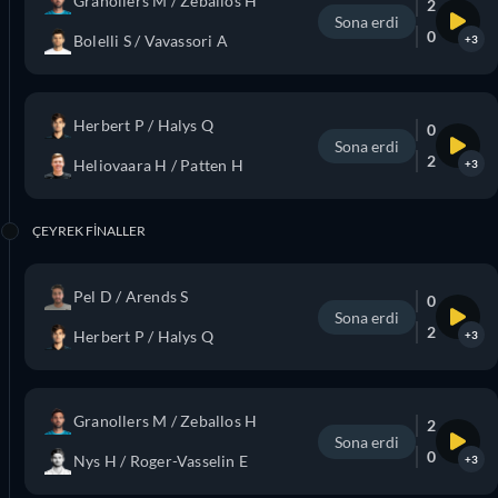
Granollers M / Zeballos H
2
Sona erdi
0
Bolelli S / Vavassori A
+3
Herbert P / Halys Q
0
Sona erdi
2
Heliovaara H / Patten H
+3
ÇEYREK FINALLER
Pel D / Arends S
0
Sona erdi
2
Herbert P / Halys Q
+3
Granollers M / Zeballos H
2
Sona erdi
0
Nys H / Roger-Vasselin E
+3