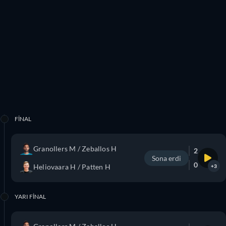
FINAL
Granollers M / Zeballos H
2
Sona erdi
0
Heliovaara H / Patten H
+3
YARI FINAL