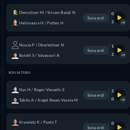
Demoliner M / Sriram Balaji N
0
Sona erdi
2
Heliovaara H / Patten H
+3
Nouza P / Oberleitner N
1
Sona erdi
2
Bolelli S / Vavassori A
+3
SON 16 TURU
Nys H / Roger-Vasselin E
2
Sona erdi
0
Tabilo A / Angel Reyes-Varela M
+3
Krawietz K / Puetz T
0
Sona erdi