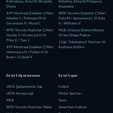
Kalinskaya, Anna Vs Shnaider,
Svitolina, Elina Vs Potapova,
Diana
Anastasia
ATP Montreal Erkekler Çiftler:
WTA Toronto Kadınlar Çiftler:
Miedler L / Polmans M Vs
Kato M / Samsonova L Vs Eala
Goransson A / Ruud C
A / Williams V
WTA Toronto Kadınlar Çiftler:
MLB: Arizona Diamondbacks
Hunter S / Krawczyk D Vs
Vs San Diego Padres
Piter K / Tjen J
J.Ligi: Yokohama F Marinos Vs
ATP Montreal Erkekler Çiftler:
Kashima Antlers
Heliovaara H / Patten H Vs
Buse I / Cobolli F
En iyi 5 lig ve turnuva
En iyi 5 spor
UEFA Şampiyonlar Ligi
Futbol
UEFA Avrupa Ligi
Motor Sporları
MLB
Tenis
WTA Toronto Kadınlar Tekler
Amerikan Futbolu