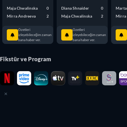
Maja Chwalinska
0
Diana Shnaider
0
Marta
Mirra Andreeva
2
Maja Chwalinska
2
Mirra
Özetleri
Özetleri
izleyebileceğim zaman
izleyebileceğim zaman
bana haber ver.
bana haber ver.
Fikstür ve Program