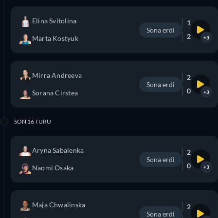
Elina Svitolina
1
Sona erdi
2
Marta Kostyuk
+3
Mirra Andreeva
2
Sona erdi
0
Sorana Cirstea
+3
SON 16 TURU
Aryna Sabalenka
2
Sona erdi
0
Naomi Osaka
+3
Maja Chwalinska
2
Sona erdi