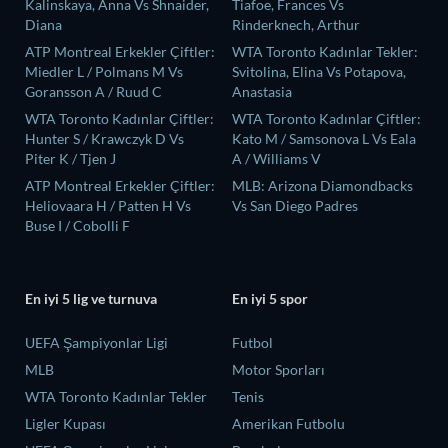
Kalinskaya, Anna Vs Shnaider,
Tiafoe, Frances Vs
Diana
Rinderknech, Arthur
ATP Montreal Erkekler Çiftler:
WTA Toronto Kadınlar Tekler:
Miedler L / Polmans M Vs
Svitolina, Elina Vs Potapova,
Goransson A / Ruud C
Anastasia
WTA Toronto Kadınlar Çiftler:
WTA Toronto Kadınlar Çiftler:
Hunter S / Krawczyk D Vs
Kato M / Samsonova L Vs Eala
Piter K / Tjen J
A / Williams V
ATP Montreal Erkekler Çiftler:
MLB: Arizona Diamondbacks
Heliovaara H / Patten H Vs
Vs San Diego Padres
Buse I / Cobolli F
En iyi 5 lig ve turnuva
En iyi 5 spor
UEFA Şampiyonlar Ligi
Futbol
MLB
Motor Sporları
WTA Toronto Kadınlar Tekler
Tenis
Ligler Kupası
Amerikan Futbolu