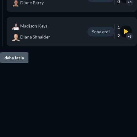
0
Diane Parry
+3
Madison Keys
1
Sona erdi
2
Diana Shnaider
+3
daha fazla