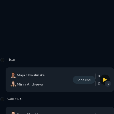
FINAL
Maja Chwalinska
0
Sona erdi
2
Mirra Andreeva
+3
YARI FINAL