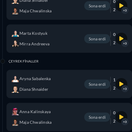
Diana Shnaider
0
Sona erdi
2
Maja Chwalinska
+3
Marta Kostyuk
0
Sona erdi
2
Mirra Andreeva
+3
ÇEYREK FINALLER
Aryna Sabalenka
1
Sona erdi
2
Diana Shnaider
+3
Anna Kalinskaya
0
Sona erdi
2
Maja Chwalinska
+3