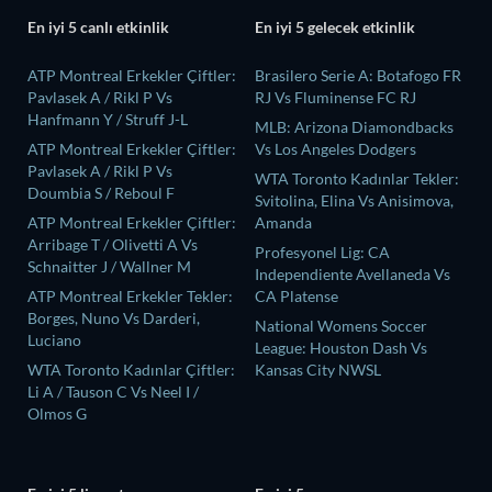
En iyi 5 canlı etkinlik
En iyi 5 gelecek etkinlik
ATP Montreal Erkekler Çiftler:
Brasilero Serie A: Botafogo FR
Pavlasek A / Rikl P Vs
RJ Vs Fluminense FC RJ
Hanfmann Y / Struff J-L
MLB: Arizona Diamondbacks
ATP Montreal Erkekler Çiftler:
Vs Los Angeles Dodgers
Pavlasek A / Rikl P Vs
WTA Toronto Kadınlar Tekler:
Doumbia S / Reboul F
Svitolina, Elina Vs Anisimova,
ATP Montreal Erkekler Çiftler:
Amanda
Arribage T / Olivetti A Vs
Profesyonel Lig: CA
Schnaitter J / Wallner M
Independiente Avellaneda Vs
ATP Montreal Erkekler Tekler:
CA Platense
Borges, Nuno Vs Darderi,
National Womens Soccer
Luciano
League: Houston Dash Vs
WTA Toronto Kadınlar Çiftler:
Kansas City NWSL
Li A / Tauson C Vs Neel I /
Olmos G