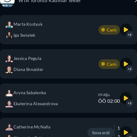
WTA Toronto Kadınlar Tekler
Marta Kostyuk
Canlı
Iga Swiatek
+2
Jessica Pegula
Canlı
Diana Shnaider
+2
Aryna Sabalenka
09 Ağu
ÖÖ 02:00
Ekaterina Alexandrova
+2
Catherine McNally
1
Sona erdi
2