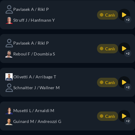
Pavlasek A / Rikl P
Canlı
Struff J / Hanfmann Y
+2
Pavlasek A / Rikl P
Canlı
Reboul F / Doumbia S
+2
Olivetti A / Arribage T
Canlı
Schnaitter J / Wallner M
+2
Musetti L / Arnaldi M
Canlı
Guinard M / Andreozzi G
+2