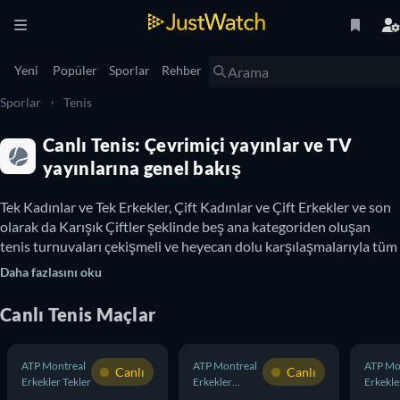
Yeni
Popüler
Sporlar
Rehber
Sporlar
Tenis
Canlı Tenis: Çevrimiçi yayınlar ve TV
yayınlarına genel bakış
Tek Kadınlar ve Tek Erkekler, Çift Kadınlar ve Çift Erkekler ve son 
olarak da Karışık Çiftler şeklinde beş ana kategoriden oluşan 
tenis turnuvaları çekişmeli ve heyecan dolu karşılaşmalarıyla tüm 
dünyanın takip ettiği spor dallarından biridir.

Daha fazlasını oku
Uluslararası Tenis Federasyonu’nun düzenlediği dört büyük Gran 
Slam turnuvasını kaçırmamak için JustWatch olarak 
Canlı
Tenis
Maçlar
hazırladığımız rehbere göz atın. Bu sayfa sayesinde 
Avustralya 
Açık
, 
Fransa Açık
 (Roland Garros), 
Amerika Açık
 ve 
Wimbledon
Tenis Turnuvaları’nda hangi sporcuların yer aldığına ve hangi 
ATP Montreal
ATP Montreal
ATP Mo
Canlı
Canlı
Erkekler Tekler
Erkekler
Erkekle
Çiftler
Çiftler