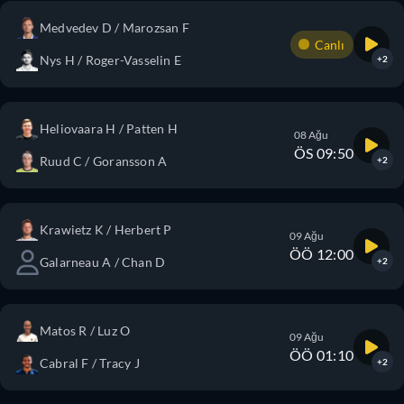
Medvedev D / Marozsan F
Canlı
Nys H / Roger-Vasselin E
+2
Heliovaara H / Patten H
08 Ağu
ÖS 09:50
Ruud C / Goransson A
+2
Krawietz K / Herbert P
09 Ağu
ÖÖ 12:00
Galarneau A / Chan D
+2
Matos R / Luz O
09 Ağu
ÖÖ 01:10
Cabral F / Tracy J
+2