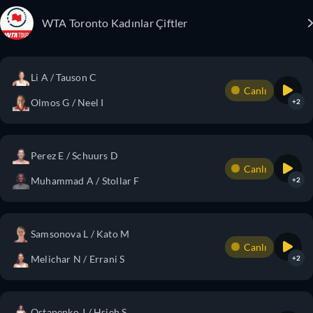
WTA Toronto Kadınlar Çiftler
Li A / Tauson C
Canlı
Olmos G / Neel I
+2
Perez E / Schuurs D
Canlı
Muhammad A / Stollar F
+2
Samsonova L / Kato M
Canlı
Melichar N / Errani S
+2
Ostapenko J / Hsieh S