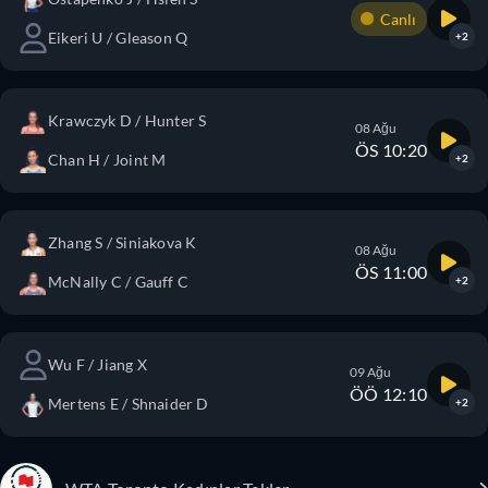
Canlı
Eikeri U / Gleason Q
+2
Krawczyk D / Hunter S
08 Ağu
ÖS 10:20
Chan H / Joint M
+2
Zhang S / Siniakova K
08 Ağu
ÖS 11:00
McNally C / Gauff C
+2
Wu F / Jiang X
09 Ağu
ÖÖ 12:10
Mertens E / Shnaider D
+2