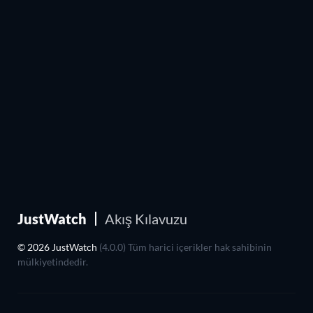
JustWatch
Akış Kılavuzu
© 2026 JustWatch
(4.0.0) Tüm harici içerikler hak sahibinin
mülkiyetindedir.