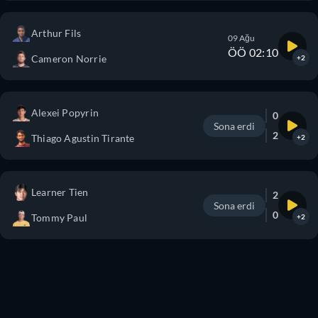
Arthur Fils
09 Ağu
ÖÖ 02:10
Cameron Norrie
+2
Alexei Popyrin
0
Sona erdi
2
Thiago Agustin Tirante
+2
Learner Tien
2
Sona erdi
0
Tommy Paul
+2