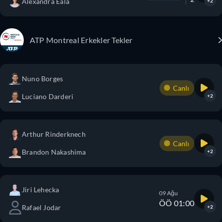
Alexandra Eala
+2
ATP Montreal Erkekler Tekler
Nuno Borges
Canlı
Luciano Darderi
+2
Arthur Rinderknech
Canlı
Brandon Nakashima
+2
Jiri Lehecka
09 Ağu
ÖÖ 01:00
Rafael Jodar
+2