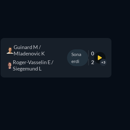
Guinard M /
Mladenovic K
0
Sona
erdi
Roger-Vasselin E /
2
+3
Siegemund L