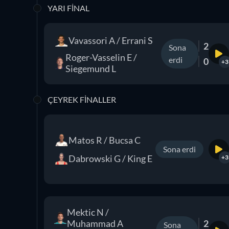
YARI FINAL
Vavassori A / Errani S
2
Sona
Roger-Vasselin E /
erdi
0
+3
Siegemund L
ÇEYREK FINALLER
Matos R / Bucsa C
Sona erdi
Dabrowski G / King E
+3
Mektic N /
Muhammad A
2
Sona