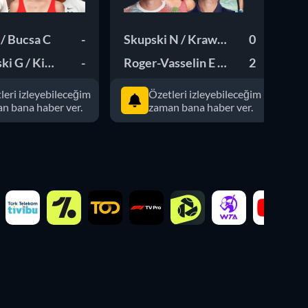
/ Bucsa C
-
Skupski N / Krawczyk D
0
Va
i G / King E
-
Roger-Vasselin E / Siegemund L
2
Da
leri izleyebileceğim
Özetleri izleyebileceğim
n bana haber ver.
zaman bana haber ver.