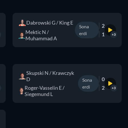
Dabrowski G / King E
2
Sona
Mektic N /
erdi
1
+3
Muhammad A
Skupski N / Krawczyk
D
0
Sona
erdi
Roger-Vasselin E /
2
+3
Siegemund L