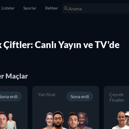
Listeler
Sporlar
Rehber
Çiftler: Canlı Yayın ve TV'de
er
Maçlar
Yarı final
Çeyrek
Sona erdi
Sona erdi
Finaller