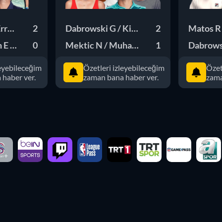
rrani S
2
Dabrowski G / King E
2
Matos R 
 E / Siegemund L
0
Mektic N / Muhammad A
1
Dabrowsk
leyebileceğim
Özetleri izleyebileceğim
Özet
haber ver.
zaman bana haber ver.
zama