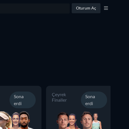
Oturum Aç
Çeyrek
Çe
Sona
Sona
Finaller
Fin
erdi
erdi