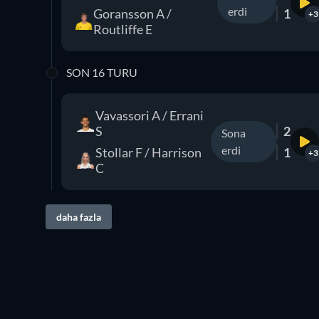
erdi
Goransson A /
1
+3
Routliffe E
SON 16 TURU
Vavassori A / Errani
S
2
Sona
erdi
Stollar F / Harrison
1
+3
C
daha fazla