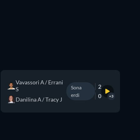
Vavassori A / Errani
2
Sona
S
erdi
0
+3
Danilina A / Tracy J