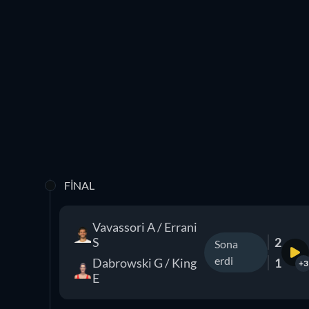
FINAL
Vavassori A / Errani
S
2
Sona
erdi
Dabrowski G / King
1
+3
E