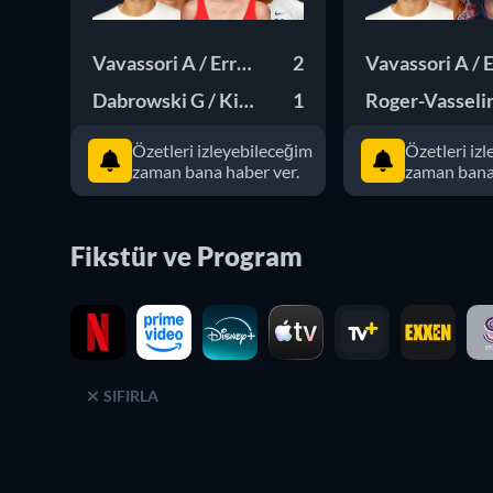
Vavassori A / Errani S
2
Vavassori A / E
Dabrowski G / King E
1
Roger-Vasselin
Özetleri izleyebileceğim
Özetleri iz
zaman bana haber ver.
zaman bana 
Fikstür ve Program
SIFIRLA