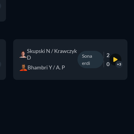
Skupski N / Krawczyk
2
Sona
D
erdi
0
+3
Bhambri Y / A. P