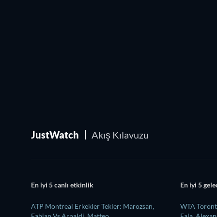
JustWatch
Akış Kılavuzu
En iyi 5 canlı etkinlik
En iyi 5 gele
ATP Montreal Erkekler Tekler: Marozsan,
WTA Toronto
Fabian Vs Arnaldi, Matteo
Eala, Alexa