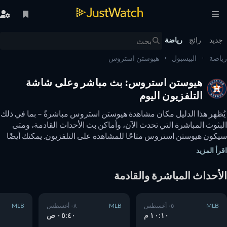
يد
رائج
رياضة
ضة
البيسبول
هيوستن استروس
هيوستن استروس: بث مباشر وعلى شاشة
التلفزيون اليوم
 يُظهر هذا الدليل مكان مشاهدة هيوستن استروس مباشرةً – بما في ذلك 
البثوث المباشرة التي تحدث الآن، وأماكن بث الأحداث القادمة، ومتى 
سيكون هيوستن استروس متاحًا للمشاهدة على التلفزيون. يمكنك أيضًا 
معرفة ما إذا كانت هناك خيارات لمشاهدة هيوستن استروس عبر 
أ المزيد
نترنت مجانًا. 
أحداث المباشرة والقادمة
MLB
٠٥ أغسطس
MLB
٠٨ أغسطس
MLB
١٠:١٠ م
٠٥:٤٠ ص