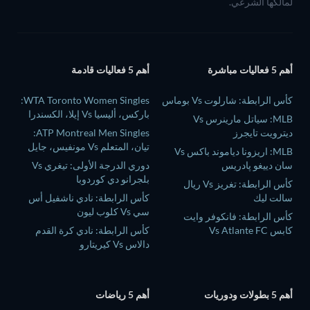
لمالكها الشرعي.
أهم 5 فعاليات مباشرة
أهم 5 فعاليات قادمة
كأس الرابطة: شارلوت Vs بوماس
WTA Toronto Women Singles:
باركس، أليسيا Vs إيلا، الكسندرا
MLB: سياتل مارينرس Vs
ديترويت تايجرز
ATP Montreal Men Singles:
تيان، المتعلم Vs مونفيس، جايل
MLB: اريزونا دياموند باكس Vs
سان دييغو پادريس
دوري الدرجة الأولى: تيغري Vs
بلجرانو دي كوردوبا
كأس الرابطة: تغريز Vs ريال
سالت ليك
كأس الرابطة: نادي ناشفيل أس
سي Vs كلوب ليون
كأس الرابطة: فانكوفر وايت
كابس Vs Atlante FC
كأس الرابطة: نادي كرة القدم
دالاس Vs كيريتارو
أهم 5 بطولات ودوريات
أهم 5 رياضات