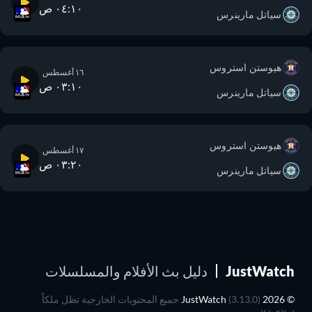
٠٤:١٠ ص
سياتل مارينرس
هيوستن استروس
١٦ أغسطس
٠٣:١٠ ص
سياتل مارينرس
هيوستن استروس
١٧ أغسطس
٠٣:٢٠ ص
سياتل مارينرس
JustWatch
دليل بث الأفلام والمسلسلات
© 2026 JustWatch
(3.13.0) جميع المحتويات الخارجية تظل ملكاً