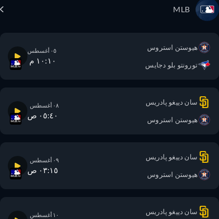
MLB
هيوستن استروس
٠٥ أغسطس
١٠:١٠ م
تورونتو بلو دجايس
سان دييغو پادريس
٠٨ أغسطس
٠٥:٤٠ ص
هيوستن استروس
سان دييغو پادريس
٠٩ أغسطس
٠٣:١٥ ص
هيوستن استروس
سان دييغو پادريس
١٠ أغسطس