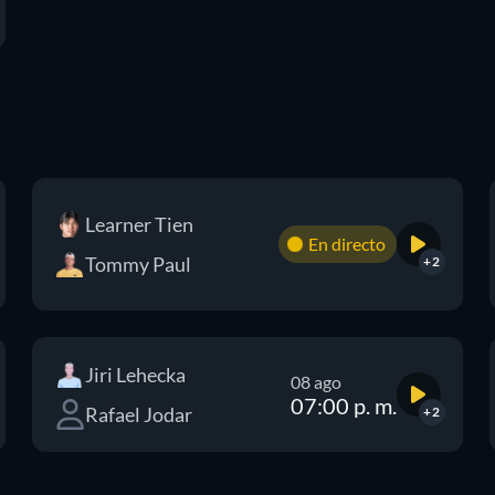
Learner Tien
En directo
Tommy Paul
+2
Jiri Lehecka
08 ago
07:00 p. m.
Rafael Jodar
+2