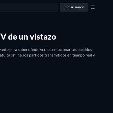
Iniciar sesión
TV de un vistazo
vante para saber dónde ver los emocionantes partidos 
uita online, los partidos transmitidos en tiempo real y 
s argentino 
Francisco Cerúndolo
, 
Diego Schwartzman
 y 
don
 o el 
Abierto de Australia
, este es el lugar indicado. 

ategoría de individuales o dobles para una experiencia 