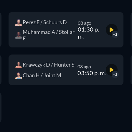
Perez E / Schuurs D
08 ago
01:30 p.
Muhammad A / Stollar
+2
m.
F
Krawczyk D / Hunter S
08 ago
03:50 p. m.
Chan H / Joint M
+2