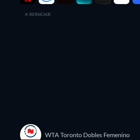
REINICIAR
WTA Toronto Dobles Femenino