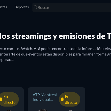
istas
Deportes
 los streamings y emisiones de 
ecto con JustWatch. Acá podés encontrar toda la información rele
nterarte de qué eventos están disponibles para mirar en forma grat
entina con JustWatch
 espera con jugadores de élite como las grandes estrellas del teni
eguir los grandes eventos deportivos como 
Roland Garros
, 
Wimble
r ni un solo encuentro. Podés filtrar tu búsqueda de partidos por c
ATP Montreal
En
En
Individual
directo
directo
Masculino