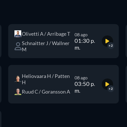
Olivetti A / Arribage T
08 ago
01:30 p.
Schnaitter J / Wallner
+2
m.
M
Heliovaara H / Patten
08 ago
H
03:50 p.
+2
m.
Ruud C / Goransson A