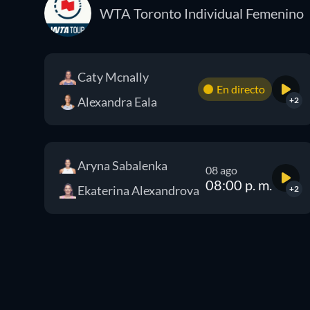
WTA Toronto Individual Femenino
Caty Mcnally
En directo
Alexandra Eala
+2
Aryna Sabalenka
08 ago
08:00 p. m.
Ekaterina Alexandrova
+2