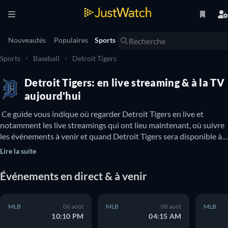
Nouveautés
Populaires
Sports
Sports
Baseball
Detroit Tigers
Detroit Tigers: en live streaming & à la TV
aujourd'hui
 Ce guide vous indique où regarder Detroit Tigers en live et 
notamment les live streamings qui ont lieu maintenant, où suivre 
les événements à venir et quand Detroit Tigers sera disponible à 
la TV. Vous pouvez également découvrir s’il existe des options 
Lire la suite
pour regarder Detroit Tigers en ligne gratuitement. 
Événements en direct & à venir
MLB
06 août
MLB
08 août
MLB
10:10 PM
04:15 AM