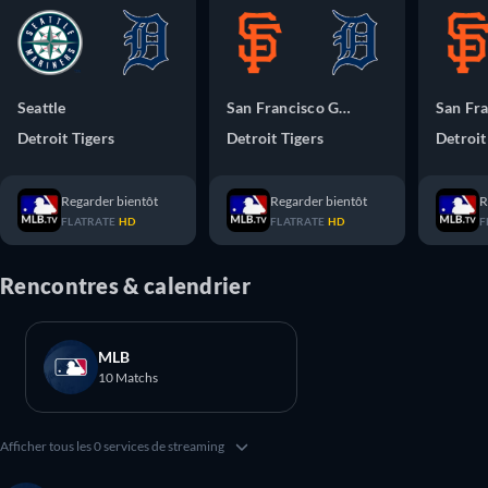
Seattle
San Francisco Giants
San Fra
Detroit Tigers
Detroit Tigers
Detroit
Regarder bientôt
Regarder bientôt
R
FLATRATE
HD
FLATRATE
HD
F
Rencontres & calendrier
MLB
10 Matchs
Afficher tous les 0 services de streaming