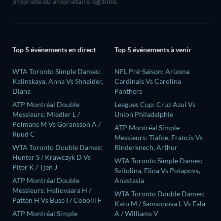
propriété du propriétaire légitime.
Top 5 événements en direct
Top 5 événements à venir
WTA Toronto Simple Dames:
NFL Pré-Saison: Arizona
Kalinskaya, Anna Vs Shnaider,
Cardinals Vs Carolina
Diana
Panthers
ATP Montréal Double
Leagues Cup: Cruz Azul Vs
Messieurs: Miedler L /
Union Philadelphie
Polmans M Vs Goransson A /
ATP Montréal Simple
Ruud C
Messieurs: Tiafoe, Francis Vs
WTA Toronto Double Dames:
Rinderknech, Arthur
Hunter S / Krawczyk D Vs
WTA Toronto Simple Dames:
Piter K / Tjen J
Svitolina, Elina Vs Potapova,
ATP Montréal Double
Anastasia
Messieurs: Heliovaara H /
WTA Toronto Double Dames:
Patten H Vs Buse I / Cobolli F
Kato M / Samsonova L Vs Eala
ATP Montréal Simple
A / Williams V