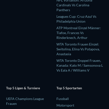
NFL Vorsaison: Arizona
Cardinals Vs Carolina
Panthers
Leagues Cup: Cruz Azul Vs
Philadelphia Union
ATP Montreal Einzel Männer:
Tiafoe, Frances Vs
Rinderknech, Arthur
WTA Toronto Frauen Einzel:
Switolina, Elina Vs Potapova,
Anastasia
WTA Toronto Doppel Frauen,
Kanada: Kato M / Samsonova L
Vs Eala A / Williams V
Top 5 Ligen & Turniere
Top 5 Sportarten
UEFA Champions League
Fussball
Frauen
Motorsport