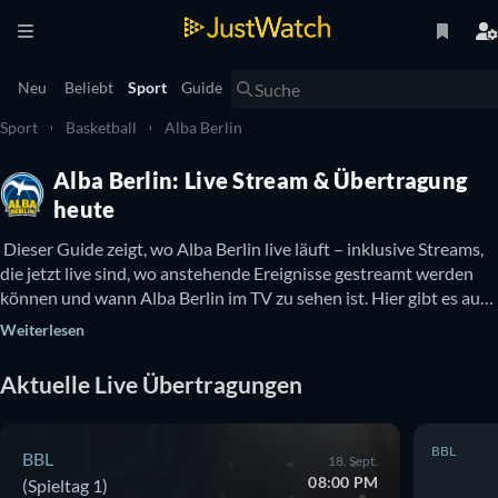
Neu
Beliebt
Sport
Guide
Sport
Basketball
Alba Berlin
Alba Berlin: Live Stream & Übertragung
heute
 Dieser Guide zeigt, wo Alba Berlin live läuft – inklusive Streams, 
die jetzt live sind, wo anstehende Ereignisse gestreamt werden 
können und wann Alba Berlin im TV zu sehen ist. Hier gibt es auch 
Infos dazu, ob Alba Berlin kostenlos online zu sehen ist. 
Weiterlesen
Aktuelle Live Übertragungen
BBL
BBL
18. Sept.
08:00 PM
(Spieltag 1)