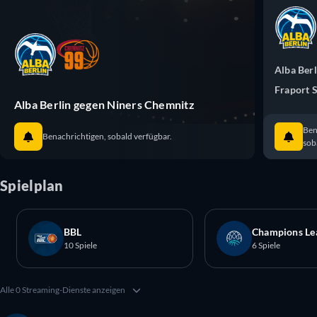
Alba Berl
Fraport S
Alba Berlin gegen Niners Chemnitz
Ben
Benachrichtigen, sobald verfügbar.
sob
Spielplan
BBL
Champions Le
10 Spiele
6 Spiele
Alle 0 Streaming-Dienste anzeigen